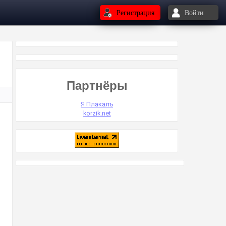
Регистрация
Войти
Партнёры
Я Плакалъ
korzik.net