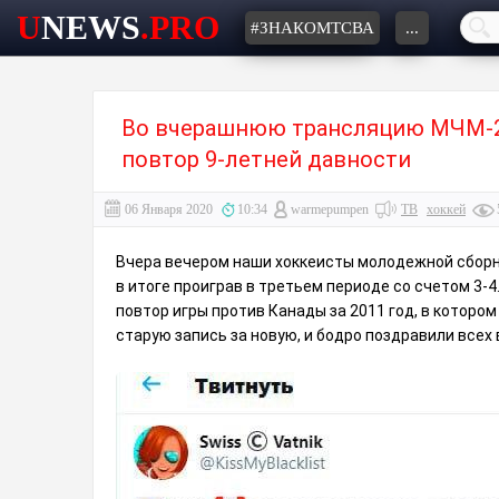
U
NEWS
.PRO
#ЗНАКОМТСВА
...
Во вчерашнюю трансляцию МЧМ-20
повтор 9-летней давности
06 Января 2020
10:34
warmepumpen
ТВ
хоккей
Вчера вечером наши хоккеисты молодежной сборно
в итоге проиграв в третьем периоде со счетом 3-4
повтор игры против Канады за 2011 год, в котором
старую запись за новую, и бодро поздравили всех 