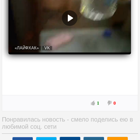
«ЛАЙФХАК»
VK
1
0
Понравилась новость - смело поделись ею в
любимой соц. сети