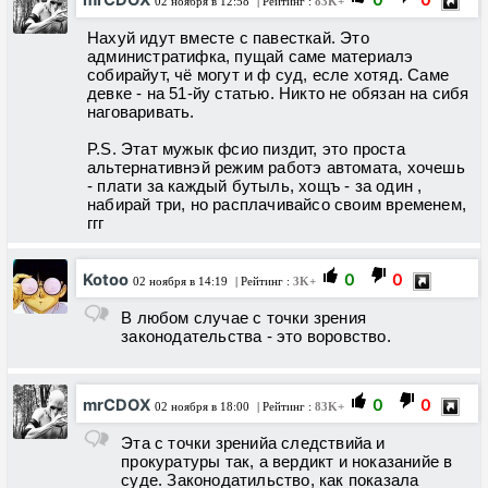
mrCDOX
0
0
02 ноября в 12:58
| Рейтинг :
83K+
Нахуй идут вместе с павесткай. Это
администратифка, пущай саме материалэ
собирайут, чё могут и ф суд, есле хотяд. Саме
девке - на 51-йу статью. Никто не обязан на сибя
наговаривать.
P.S. Этат мужык фсио пиздит, это проста
альтернативнэй режим работэ автомата, хочешь
- плати за каждый бутыль, хощъ - за один ,
набирай три, но расплачивайсо своим временем,
ггг
Kotoo
0
0
02 ноября в 14:19
| Рейтинг :
3K+
В любом случае с точки зрения
законодательства - это воровство.
mrCDOX
0
0
02 ноября в 18:00
| Рейтинг :
83K+
Эта с точки зренийа следствийа и
прокуратуры так, а вердикт и ноказанийе в
суде. Законодатильство, как показала