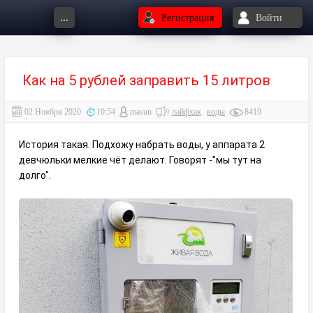
...
Регистрация
Войти
Как на 5 рублей заправить 15 литров
02 Ноября 2020
10:54
masun
лайфхак
воды
8419
История такая. Подхожу набрать воды, у аппарата 2
девчюльки мелкие чёт делают. Говорят -"мы тут на
долго".