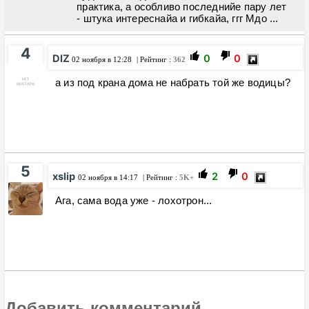
практика, а особливо последнийе пару лет
- штука интереснайа и гибкайа, ггг Мдо ...
4
DIZ
0
0
02 ноября в 12:28
| Рейтинг :
362
а из под крана дома не набрать той же водицы?
5
xslip
2
0
02 ноября в 14:17
| Рейтинг :
5K+
Ага, сама вода уже - лохотрон...
Добавить комментарий