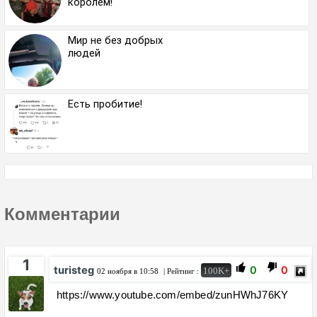
королем!
Мир не без добрых
людей
Есть пробитие!
Комментарии
1
turisteg
0
0
100K+
02 ноября в 10:58
| Рейтинг :
https://www.youtube.com/embed/zunHWhJ76KY