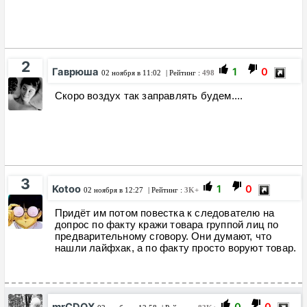
2
Гаврюша
1
0
02 ноября в 11:02
| Рейтинг :
498
Скоро воздух так заправлять будем....
3
Kotoo
1
0
02 ноября в 12:27
| Рейтинг :
3K+
Придёт им потом повестка к следователю на
допрос по факту кражи товара группой лиц по
предварительному сговору. Они думают, что
нашли лайфхак, а по факту просто воруют товар.