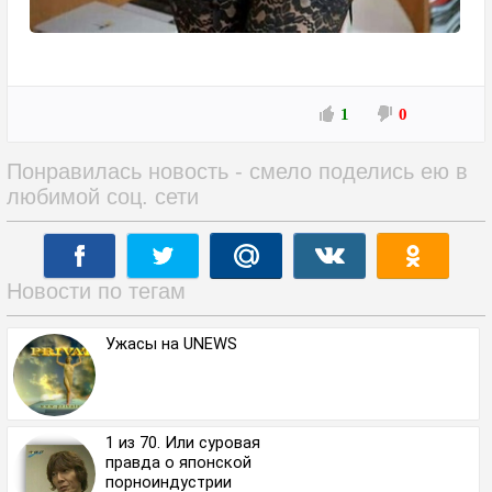
1
0
Понравилась новость - смело поделись ею в
любимой соц. сети
Новости по тегам
Ужасы на UNEWS
1 из 70. Или суровая
правда о японской
порноиндустрии