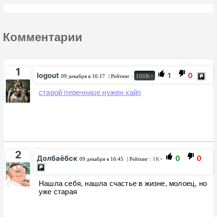
Комментарии
1
logout
1
0
100K+
09 декабря в 16:17
| Рейтинг :
старой перечнице нужен хайп
2
Долбаёбск
0
0
09 декабря в 16:45
| Рейтинг :
1K+
Нашла себя, нашла счастье в жизне, молоец, но
уже старая