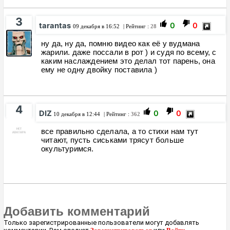
3
tarantas
0
0
09 декабря в 16:52
| Рейтинг :
28
ну да, ну да, помню видео как её у вудмана
жарили. даже поссали в рот ) и судя по всему, с
каким наслаждением это делал тот парень, она
ему не одну двойку поставила )
4
DIZ
0
0
10 декабря в 12:44
| Рейтинг :
362
все правильно сделала, а то стихи нам тут
читают, пусть сиськами трясут больше
окультуримся.
Добавить комментарий
Только зарегистрированные пользователи могут добавлять