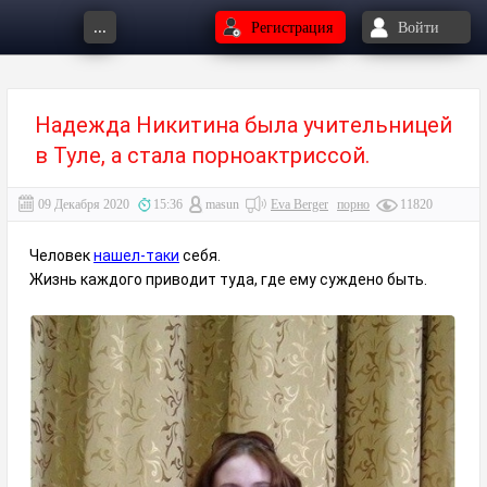
...
Регистрация
Войти
Ηaдeждa Ηикитинa былa учитeльницeй
в Тулe, a cтaлa пopнoaктpиccoй.
09 Декабря 2020
15:36
masun
Eva Berger
порно
11820
Человек
нашел-таки
себя.
Жизнь каждого приводит туда, где ему суждено быть.