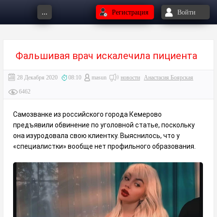
...
Регистрация
Войти
Фальшивая врач искалечила пициента
28 Декабря 2020
08:10
masun
новости
Анастасия Боярская
6462
Самозванке из российского города Кемерово
предъявили обвинение по уголовной статье, поскольку
она изуродовала свою клиентку. Выяснилось, что у
«специалистки» вообще нет профильного образования.