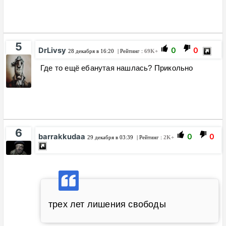
5
DrLivsy
0
0
28 декабря в 16:20
| Рейтинг :
69K+
Где то ещё ебанутая нашлась? Прикольно
6
barrakkudaa
0
0
29 декабря в 03:39
| Рейтинг :
2K+
трех лет лишения свободы