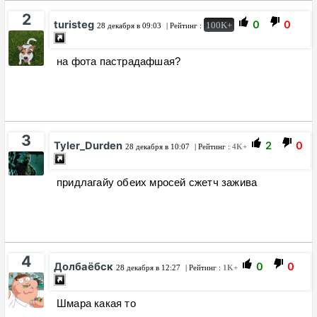
2
turisteg
0
0
100K+
28 декабря в 09:03
| Рейтинг :
на фота пастрадафшая?
3
Tyler_Durden
2
0
28 декабря в 10:07
| Рейтинг :
4K+
придлагайу обеих мросей сжетч зажива
4
Долбаёбск
0
0
28 декабря в 12:27
| Рейтинг :
1K+
Шмара какая то