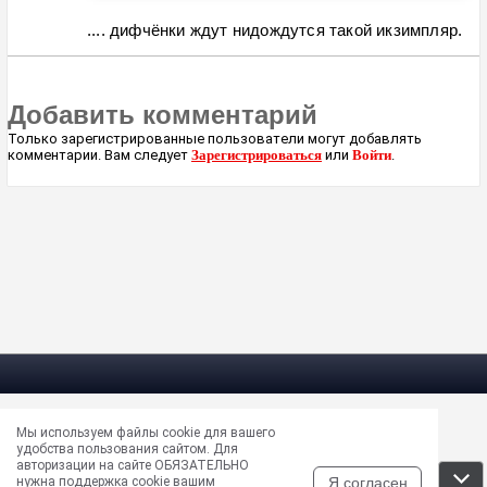
.... дифчёнки ждут нидождутся такой икзимпляр.
Добавить комментарий
Только зарегистрированные пользователи могут добавлять
комментарии. Вам следует
Зарегистрироваться
или
Войти
.
Мы используем файлы cookie для вашего
Электрическая почта —
masun@unews.pro
удобства пользования сайтом. Для
Сообщить об ошибке —
support@unews.pro
авторизации на сайте ОБЯЗАТЕЛЬНО
rss -
Читать новости в RSS
Я согласен
нужна поддержка cookie вашим