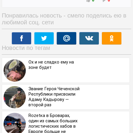
0
0
Понравилась новость - смело поделись ею в
любимой соц. сети
Новости по тегам
Ох и не сладко ему на
зоне будет
Звание Героя Чеченской
Республики присвоили
Адаму Кадырову —
второй раз
Rozetкa в Броварах,
один из самых больших
логистических хабов в
Европе больше не