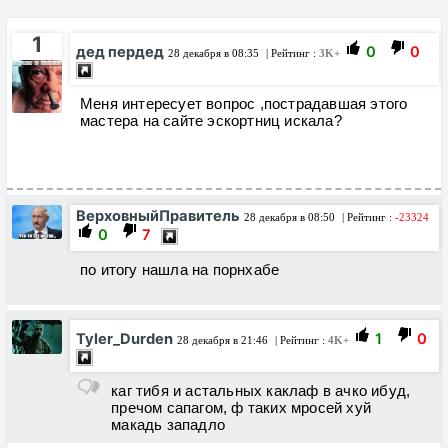
1
дед пердед
0
0
28 декабря в 08:35
| Рейтинг :
3K+
Меня интересует вопрос ,пострадавшая этого
мастера на сайте эскортниц искала?
ВерховныйПравитель
28 декабря в 08:50
| Рейтинг :
-23324
0
7
по итогу нашла на порнхабе
Tyler_Durden
1
0
28 декабря в 21:46
| Рейтинг :
4K+
каг тибя и астальных каклаф в ачко ибуд,
пречом сапагом, ф таких мросей хуй
макадь западло