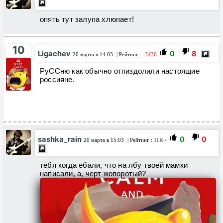
опять тут залупа хлюпает!
10
Ligachev
0
8
20 марта в 14:03
| Рейтинг :
-3436
РуССню как обычно отпиздолили настоящие
россияне.
sashka_rain
0
0
20 марта в 15:03
| Рейтинг :
11K+
тебя когда ебали, что на лбу твоей мамки
написали, а, черт жопоротый?