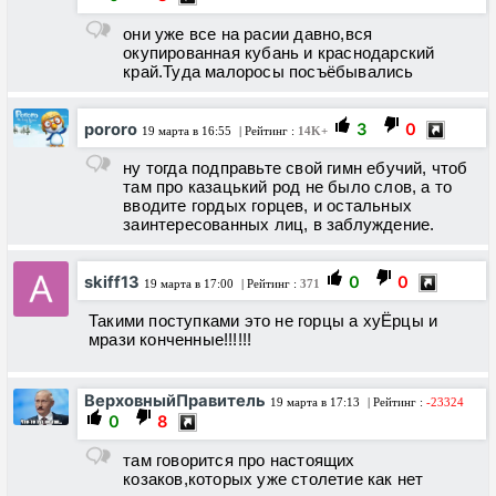
они уже все на расии давно,вся
окупированная кубань и краснодарский
край.Туда малоросы посъёбывались
pororo
3
0
19 марта в 16:55
| Рейтинг :
14K+
ну тогда подправьте свой гимн ебучий, чтоб
там про казацький род не было слов, а то
вводите гордых горцев, и остальных
заинтересованных лиц, в заблуждение.
skiff13
0
0
19 марта в 17:00
| Рейтинг :
371
Такими поступками это не горцы а хуЁрцы и
мрази конченные!!!!!!
ВерховныйПравитель
19 марта в 17:13
| Рейтинг :
-23324
0
8
там говорится про настоящих
козаков,которых уже столетие как нет