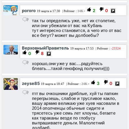
pororo
2
0
19 марта в 17:30
| Рейтинг :
14K+
так ты определись уже, нет их столетие,
или они убежали от вас на Кубань
тут интересно становится, а чего ито от вас
все бегут? может вы долбоебы?
ВерховныйПравитель
19 марта в 17:53
| Рейтинг :
-23324
0
8
хорошо,они уже у вас....радуйтесь
блеать....такой генофонд получили))))
zeyse85
3
0
19 марта в 18:47
| Рейтинг :
24K+
гггг вы очкошники дряблые, хуй ты папкин
перегрызешь, слабое и трусливое какло,
вашу армию великаю уже хуев насовали в
2014 ополченцы обычные сидите и
трясетесь уже семь лет клоуны, бегаете
как тараканы везде по глобусу
выпрашиваете деньги. Малолетний
долбаеб.