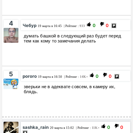
4
Чебур
0
0
19 марта в 16:45
| Рейтинг :
933
думать башкой в следующий раз будет перед
тем как кому то замечания делать
5
pororo
0
0
19 марта в 16:50
| Рейтинг :
14K+
зверьки не в адеквате совсем, в камеру их,
блядь.
sashka_rain
0
0
20 марта в 15:02
| Рейтинг :
11K+