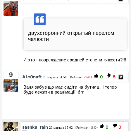
двухсторонний открытый перелом
челюсти
И это - повреждение средней степени тяжести?!!!
9
A1c0naft
0
5
20 марта в 04:58
| Рейтинг :
-7404
Ваня забув що має сидіти на бутилці, і тепер
буде лежати в реанімації, бгг
sashka_rain
0
0
20 марта в 15:02
| Рейтинг :
11K+