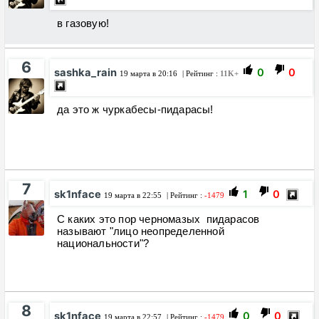
в газовую!
6
sashka_rain
0
0
19 марта в 20:16
| Рейтинг :
11K+
да это ж чуркабесы-пидарасы!
7
sk1nface
1
0
19 марта в 22:55
| Рейтинг :
-1479
С каких это пор черномазых пидарасов
называют "лицо неопределенной
национальности"?
8
sk1nface
0
0
19 марта в 22:57
| Рейтинг :
-1479