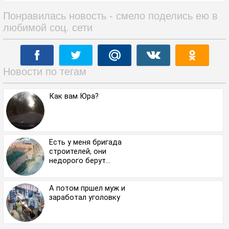
Понравилась новость - смело поделись ею в
любимой соц. сети
Новости по тегам
Как вам Юра?
Есть у меня бригада
строителей, они
недорого берут…
А потом пршел муж и
заработал уголовку