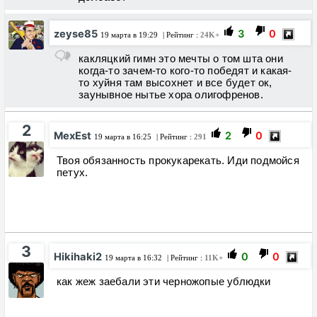
zeyse85
3
0
19 марта в 19:29
| Рейтинг :
24K+
какляцкий гимн это мечты о том шта они
когда-то зачем-то кого-то победят и какая-
то хуйня там высохнет и все будет ок,
заунывное нытье хора олигофренов.
2
MexEst
2
0
19 марта в 16:25
| Рейтинг :
291
Твоя обязанность прокукарекать. Иди подмойся
петух.
3
Hikihaki2
0
0
19 марта в 16:32
| Рейтинг :
11K+
как жеж заебали эти черножопые ублюдки