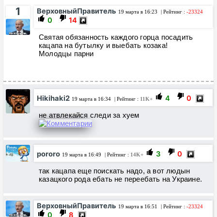
1
ВерховныйПравитель
19 марта в 16:23
| Рейтинг :
-23324
0
14
Святая обязанность каждого горца посадить
кацапа на бутылку и выебать козака!
Молодцы парни
Hikihaki2
4
0
19 марта в 16:34
| Рейтинг :
11K+
не атвлекайся следи за хуем
pororo
3
0
19 марта в 16:49
| Рейтинг :
14K+
так кацапа еще поискать надо, а вот людын
казацкого рода ебать не переебать на Украине.
ВерховныйПравитель
19 марта в 16:51
| Рейтинг :
-23324
0
8