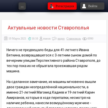
...
Регистрация
Войти
Актуальные новости Ставрополья
19 Марта 2021
16:16
masun
видео
Ставрополь
6990
Ничего не предвещало беды для 41-летнего Ивана
Вяткина, возвращавшегося с 3-летним сыном домой по
вечерним улицам Перспективного района Ставрополя, до
тех пор пока их не обрызгала проезжавшая рядом
машина.
На сделанное замечание, из машины мгновенно вышли
двое граждан неопределённой национальности, а
именно 21-летний Магомед Кадиев и 19-летний Карин
Амирханов, которые в ходе перепалки, несмотря на
наличие ребенка, нанесли возмущённому мужчине -