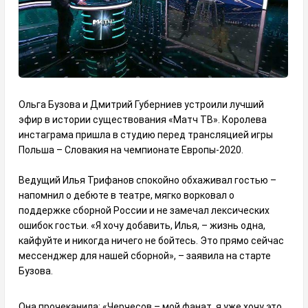
Ольга Бузова и Дмитрий Губерниев устроили лучший
эфир в истории существования «Матч ТВ». Королева
инстаграма пришла в студию перед трансляцией игры
Польша – Словакия на чемпионате Европы-2020.
Ведущий Илья Трифанов спокойно обхаживал гостью –
напомнил о дебюте в театре, мягко ворковал о
поддержке сборной России и не замечал лексических
ошибок гостьи. «Я хочу добавить, Илья, – жизнь одна,
кайфуйте и никогда ничего не бойтесь. Это прямо сейчас
мессенджер для нашей сборной», – заявила на старте
Бузова.
Она прочеканила: «Черчесов – мой фанат, я уже хочу это