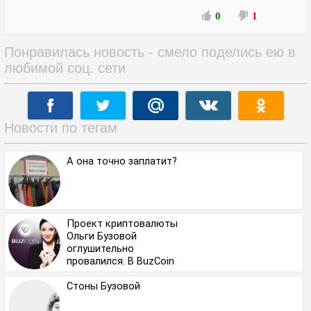
0
1
Понравилась новость - смело поделись ею в
любимой соц. сети
Новости по тегам
А она точно заплатит?
Проект криптовалюты
Ольги Бузовой
оглушительно
провалился. В BuzCoin
поверили ровно на 0,1%
Стоны Бузовой