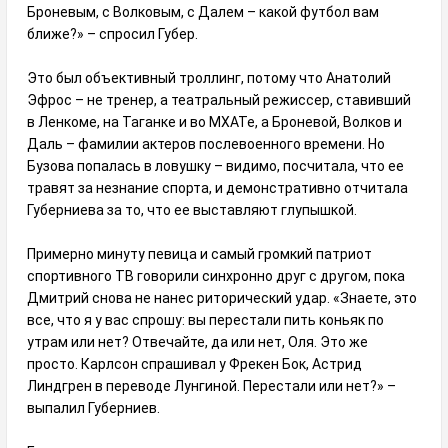
Броневым, с Волковым, с Далем – какой футбол вам
ближе?» – спросил Губер.
Это был объективный троллинг, потому что Анатолий
Эфрос – не тренер, а театральный режиссер, ставивший
в Ленкоме, на Таганке и во МХАТе, а Броневой, Волков и
Даль – фамилии актеров послевоенного времени. Но
Бузова попалась в ловушку – видимо, посчитала, что ее
травят за незнание спорта, и демонстративно отчитала
Губерниева за то, что ее выставляют глупышкой.
Примерно минуту певица и самый громкий патриот
спортивного ТВ говорили синхронно друг с другом, пока
Дмитрий снова не нанес риторический удар. «Знаете, это
все, что я у вас спрошу: вы перестали пить коньяк по
утрам или нет? Отвечайте, да или нет, Оля. Это же
просто. Карлсон спрашивал у Фрекен Бок, Астрид
Линдгрен в переводе Лунгиной. Перестали или нет?» –
выпалил Губерниев.