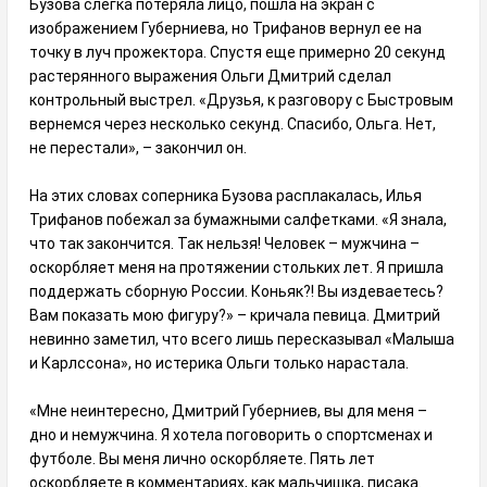
Бузова слегка потеряла лицо, пошла на экран с
изображением Губерниева, но Трифанов вернул ее на
точку в луч прожектора. Спустя еще примерно 20 секунд
растерянного выражения Ольги Дмитрий сделал
контрольный выстрел. «Друзья, к разговору с Быстровым
вернемся через несколько секунд. Спасибо, Ольга. Нет,
не перестали», – закончил он.
На этих словах соперника Бузова расплакалась, Илья
Трифанов побежал за бумажными салфетками. «Я знала,
что так закончится. Так нельзя! Человек – мужчина –
оскорбляет меня на протяжении стольких лет. Я пришла
поддержать сборную России. Коньяк?! Вы издеваетесь?
Вам показать мою фигуру?» – кричала певица. Дмитрий
невинно заметил, что всего лишь пересказывал «Малыша
и Карлссона», но истерика Ольги только нарастала.
«Мне неинтересно, Дмитрий Губерниев, вы для меня –
дно и немужчина. Я хотела поговорить о спортсменах и
футболе. Вы меня лично оскорбляете. Пять лет
оскорбляете в комментариях, как мальчишка, писака.