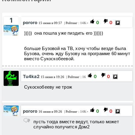
1
pororo
0
0
15 июня в 09:57
| Рейтинг :
14K+
))))) она пошла уже пиздить его ))))))
больше Бузовой на ТВ, хочу чтобы везде была
Бузова, очень жду Бузову на программе 60 минут
вместо Сукоскобеевой.
Tu4ka2
0
0
15 июня в 19:26
| Рейтинг :
16
Сукоскобееву не трож
pororo
0
0
16 июня в 09:26
| Рейтинг :
14K+
пусть тогда вместе ведут, только может
случайно получится Дом2