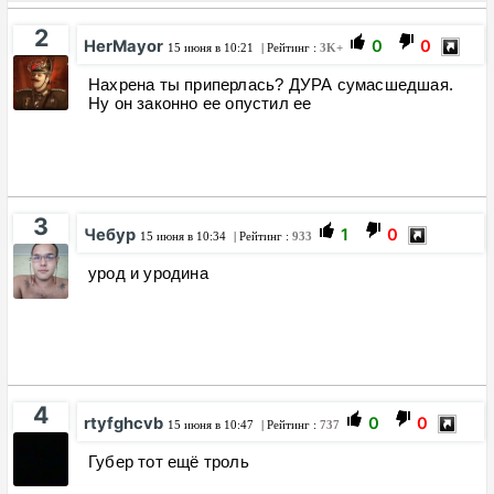
2
HerMayor
0
0
15 июня в 10:21
| Рейтинг :
3K+
Нахрена ты приперлась? ДУРА сумасшедшая.
Ну он законно ее опустил ее
3
Чебур
1
0
15 июня в 10:34
| Рейтинг :
933
урод и уродина
4
rtyfghcvb
0
0
15 июня в 10:47
| Рейтинг :
737
Губер тот ещё троль