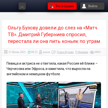
...
Регистрация
Войти
Ольгу Бузову довели до слез на «Матч
ТВ». Дмитрий Губерниев спросил,
перестала ли она пить коньяк по утрам
15 Июня 2021
09:52
masun
Ольга Бузова
Губерниев
8091
Певица и актриса не ответила, какая Россия ей ближе –
Черчесова или Эфроса, и заметила, что выросла на
английском и немецком футболе.