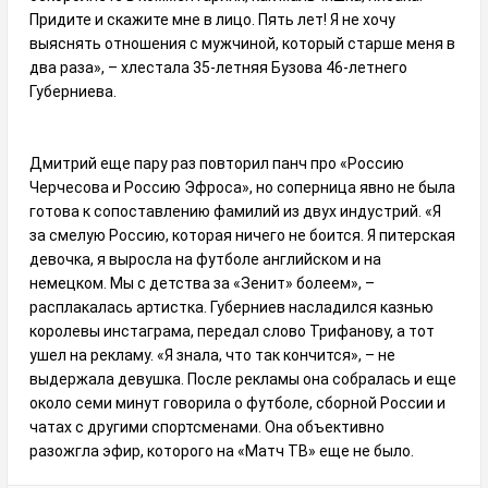
Придите и скажите мне в лицо. Пять лет! Я не хочу
выяснять отношения с мужчиной, который старше меня в
два раза», – хлестала 35-летняя Бузова 46-летнего
Губерниева.
Дмитрий еще пару раз повторил панч про «Россию
Черчесова и Россию Эфроса», но соперница явно не была
готова к сопоставлению фамилий из двух индустрий. «Я
за смелую Россию, которая ничего не боится. Я питерская
девочка, я выросла на футболе английском и на
немецком. Мы с детства за «Зенит» болеем», –
расплакалась артистка. Губерниев насладился казнью
королевы инстаграма, передал слово Трифанову, а тот
ушел на рекламу. «Я знала, что так кончится», – не
выдержала девушка. После рекламы она собралась и еще
около семи минут говорила о футболе, сборной России и
чатах с другими спортсменами. Она объективно
разожгла эфир, которого на «Матч ТВ» еще не было.