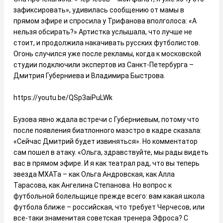
зафиксировать», удивилась сообщению от мамы в
прямом эфире и спросила у Трифанова вполголоса: «А
нельзя обсирать?» Артистка услышала, что лучше не
стоит, и продолжила накачивать русских футболистов.
Огонь случился уже после рекламы, когда к московской
студии подключили экспертов из Санкт-Петербурга –
Дмитрия Губерниева и Владимира Быстрова.
https://youtu.be/QSp3aiPuLWk
Бузова явно ждала встречи с Губерниевым, потому что
после появления биатлонного маэстро в кадре сказала:
«Сейчас Дмитрий будет извиняться». Но комментатор
сам пошел в атаку. «Ольга, здравствуйте, мы рады видеть
вас в прямом эфире. И я как театрал рад, что вы теперь
звезда МХАТа – как Ольга Андровская, как Алла
Тарасова, как Ангелина Степанова. Но вопрос к
футбольной болельщице прежде всего: вам какая школа
футбола ближе – российская, что требует Черчесов, или
все-таки знаменитая советская тренера Эфроса? С