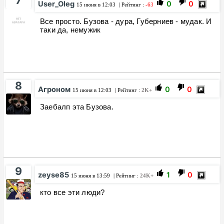
User_Oleg
0
0
15 июня в 12:03
| Рейтинг :
-63
Все просто. Бузова - дура, Губерниев - мудак. И
таки да, немужик
8
Агроном
0
0
15 июня в 12:03
| Рейтинг :
2K+
Заебалп эта Бузова.
9
zeyse85
1
0
15 июня в 13:59
| Рейтинг :
24K+
кто все эти люди?