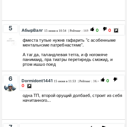
5
АбырВалг
0
0
15 июня в 10:54
| Рейтинг :
169
фместа тупые нужнв гафарить "с асобенныме
ментальнэме патребнастяме".
А таг да, таландлевая тетга, и ф ногомяче
панимаид, пра тиатры перетиредь сможид, и
ртом ишшо поед
6
Dormidont1441
0
15 июня в 11:53
| Рейтинг :
3K+
0
одна ТП, второй орущий долбаеб, строит из себя
начитанного...
7