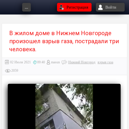
...
Регистрация
Войти
В жилом доме в Нижнем Новгороде
произошел взрыв газа, пострадали три
человека.
02 Июля 2021
09:40
masun
Нижний Новгород
взрыв газа
2059