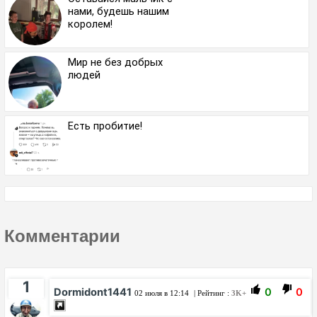
нами, будешь нашим
королем!
Мир не без добрых
людей
Есть пробитие!
Комментарии
1
Dormidont1441
0
0
02 июля в 12:14
| Рейтинг :
3K+