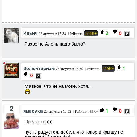
Ильич
2
0
200K+
26 августа в 15:38
| Рейтинг :
Разве не Алень надо было?
Волюнтаризм
1
400K+
26 августа в 15:39
| Рейтинг :
0
главное, что не на мове. хотя...
2
ямасука
1
0
26 августа в 15:32
| Рейтинг :
13K+
Прелестно)))
пусть радуется, дебил, что топор в крышу не