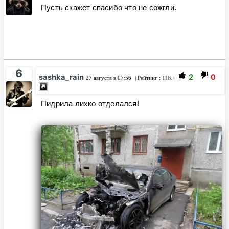
Пусть скажет спасибо что не сожгли.
6
sashka_rain
2
0
27 августа в 07:56
| Рейтинг :
11K+
Пидрила лихко отделался!