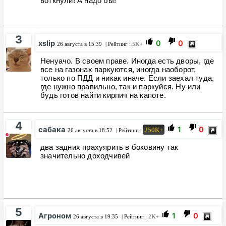
воткнули! А надо бы!
3
xslip
0
0
26 августа в 15:39
| Рейтинг :
5K+
Ненуачо. В своем праве. Иногда есть дворы, где
все на газонах паркуются, иногда наоборот,
только по ПДД и никак иначе. Если заехал туда,
где нужно правильно, так и паркуйся. Ну или
будь готов найти кирпич на капоте.
4
сабака
1
0
250K+
26 августа в 18:52
| Рейтинг :
два задних прахуярить в боковину так
значительно доходчивей
5
Агроном
1
0
26 августа в 19:35
| Рейтинг :
2K+