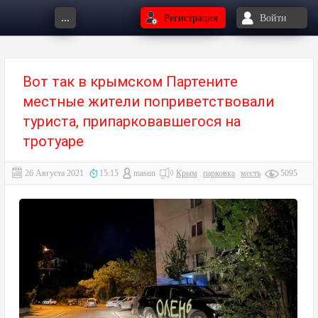
...
Регистрация
Войти
Вот так в крымском Партените
местные жители поприветствовали
туриста, припарковавшегося на
тротуаре
26 Августа 2021
15:15
masun
Крым
парковка
месть
5095