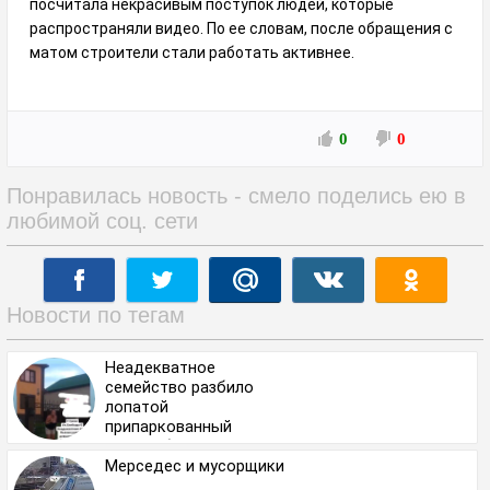
посчитала некрасивым поступок людей, которые
распространяли видео. По ее словам, после обращения с
матом строители стали работать активнее.
0
0
Понравилась новость - смело поделись ею в
любимой соц. сети
Новости по тегам
Неадекватное
семейство разбило
лопатой
припаркованный
автомобиль
Мерседес и мусорщики