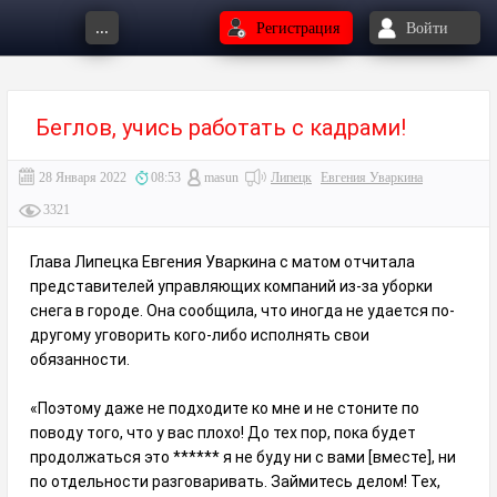
...
Регистрация
Войти
Беглов, учись работать с кадрами!
28 Января 2022
08:53
masun
Липецк
Евгения Уваркина
3321
Глава Липецка Евгения Уваркина с матом отчитала
представителей управляющих компаний из-за уборки
снега в городе. Она сообщила, что иногда не удается по-
другому уговорить кого-либо исполнять свои
обязанности.
«Поэтому даже не подходите ко мне и не стоните по
поводу того, что у вас плохо! До тех пор, пока будет
продолжаться это ****** я не буду ни с вами [вместе], ни
по отдельности разговаривать. Займитесь делом! Тех,