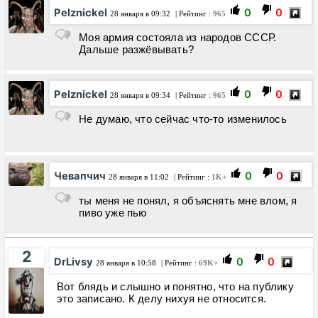
Pelznickel
0
0
28 января в 09:32
| Рейтинг :
965
Моя армия состояла из народов СССР.
Дальше разжёвывать?
Pelznickel
0
0
28 января в 09:34
| Рейтинг :
965
Не думаю, что сейчас что-то изменилось
Чевапчич
0
0
28 января в 11:02
| Рейтинг :
1K+
ты меня не понял, я объяснять мне влом, я
пиво уже пью
2
DrLivsy
0
0
28 января в 10:58
| Рейтинг :
69K+
Вот блядь и слышно и понятно, что на публику
это записано. К делу нихуя не относится.