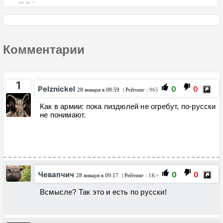
Комментарии
1
Pelznickel
0
0
28 января в 08:59
| Рейтинг :
965
Как в армии: пока пиздюлей не огребут, по-русски
не понимают.
Чевапчич
0
0
28 января в 09:17
| Рейтинг :
1K+
Всмысле? Так это и есть по русски!