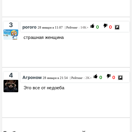
3
pororo
0
0
28 января в 11:07
| Рейтинг :
14K+
страшная женщина
4
Агроном
0
0
28 января в 21:54
| Рейтинг :
2K+
Это все от недоеба