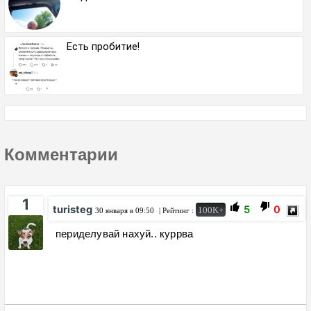
Есть пробитие!
Комментарии
1
turisteg
5
0
100K+
30 января в 09:50
| Рейтинг :
периделувай нахуй.. куррва