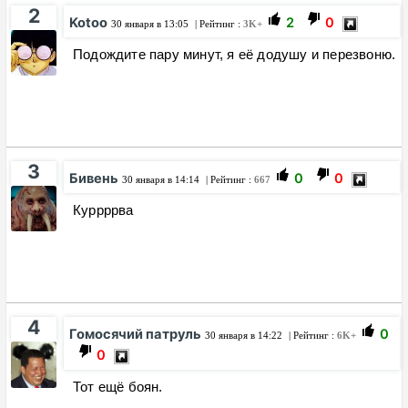
2
Kotoo
2
0
30 января в 13:05
| Рейтинг :
3K+
Подождите пару минут, я её додушу и перезвоню.
3
Бивень
0
0
30 января в 14:14
| Рейтинг :
667
Куррррва
4
Гомосячий патруль
0
30 января в 14:22
| Рейтинг :
6K+
0
Тот ещё боян.