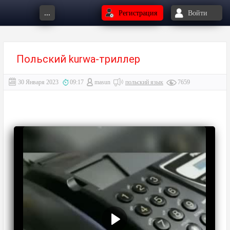
...
Регистрация
Войти
Польский kurwa-триллер
30 Января 2023
09:17
masun
польский язык
7659