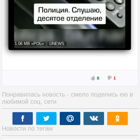
1.06 MB
«POL»
UNEWS
8
1
Понравилась новость - смело поделись ею в
любимой соц. сети
Новости по тегам