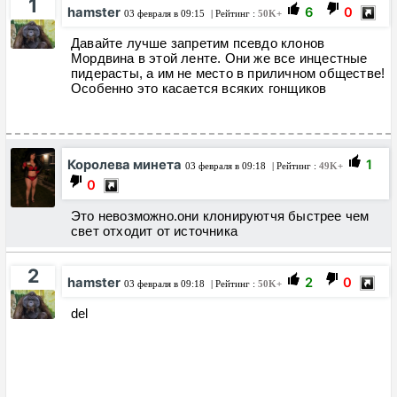
1
hamster
6
0
03 февраля в 09:15
| Рейтинг :
50K+
Давайте лучше запретим псевдо клонов
Мордвина в этой ленте. Они же все инцестные
пидерасты, а им не место в приличном обществе!
Особенно это касается всяких гонщиков
Королева минета
1
03 февраля в 09:18
| Рейтинг :
49K+
0
Это невозможно.они клонируютчя быстрее чем
свет отходит от источника
2
hamster
2
0
03 февраля в 09:18
| Рейтинг :
50K+
del