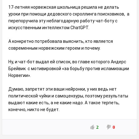
17-летняя норвежская школьница решила не делать
уроки при помощи дедовского скроллинга поисковиков, а
перепоручила эту неблагодарную работу чат-боту с
искусственным интеллектом ChatGPT.
А конкретно потребовала выяснить, кто является
современным норвежским героем и почему.
Ну, и чат-бот выдал ей список, во главе которого Андерс
Брейвик с мотивировкой «за борьбу против исламизации
Норвегии».
Думаю, запретят эти ваши нейронки, у них ведь нет
политической чуйки и самоцензуры, поэтому результаты
выдают какие есть, а не какие надо. А такое терпеть,
конечно, никто не будет.
2
0