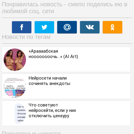
Понравилась новость - смело поделись ею в
любимой соц. сети
Новости по тегам
«Араааабская
ноооооооочь…» (AI Art)
Нейросети начали
сочинять анекдоты
Что советуют
нейросейти, если у них
отключить цензуру
Популярные новости