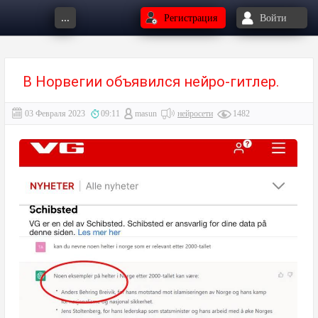
...
Регистрация
Войти
В Норвегии объявился нейро-гитлер.
03 Февраля 2023
09:11
masun
нейросети
1482