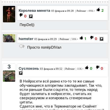
Королева минета
2
03 февраля в 09:28
| Рейтинг :
49K+
0
ПерDel))
hamster
1
0
03 февраля в 09:29
| Рейтинг :
50K+
Просто попёрDIVал
3
Суслоконь
0
0
03 февраля в 09:52
| Рейтинг :
11K+
В Нейросети всё равно кто-то те же самые
обучающиеся алгоритмы закладывает. Так что,
если раньше были соцсети, то теперь народ
будет залипать в нейросетях, считать их
сверхразумом и копировать сгенеренные
цитаты.
Сдается мне, что в Терминаторе не Скайнет