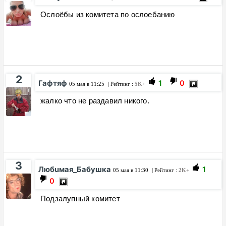
Ослоёбы из комитета по ослоебанию
2
Гафтяф
1
0
05 мая в 11:25
| Рейтинг :
5K+
жалко что не раздавил никого.
3
Любuмая_Бабушка
1
05 мая в 11:30
| Рейтинг :
2K+
0
Подзалупный комитет