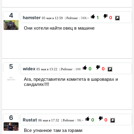
4
hamster
1
0
05 мая в 12:59
| Рейтинг :
50K+
Они хотели найти овец в машине
5
widex
0
0
05 мая в 13:22
| Рейтинг :
100
Ага, представители комитета в шароварах и
сандалях!!!!
6
Rustat
0
0
06 мая в 17:32
| Рейтинг :
9K+
Все угнанное там за горами