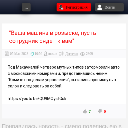
...
Регистрация
Войти
"Ваша машина в розыске, пусть
сотрудник сядет к вам"
05 Мая 2023
10:56
masun
Дагестан
2309
Под Махачкалой четверо мутных типов затормозили авто
с московскими номерами и, представившись неким
"Комитет по делам управления", пытались проникнуть в
салон и следовать за собой.
https://youtu.be/QU9MOystGuk
7
0
Понравилась новость - смело поделись ею в