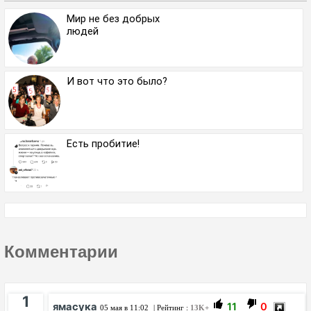
Мир не без добрых
людей
И вот что это было?
Есть пробитие!
Комментарии
1
ямасука
11
0
05 мая в 11:02
| Рейтинг :
13K+