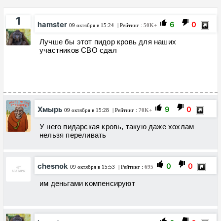
1
hamster
6
0
09 октября в 15:24
| Рейтинг :
50K+
Лучше бы этот пидор кровь для наших
участников СВО сдал
Хмырь
9
0
09 октября в 15:28
| Рейтинг :
70K+
У него пидарская кровь, такую даже хохлам
нельзя переливать
chesnok
0
0
09 октября в 15:53
| Рейтинг :
695
им деньгами компенсируют