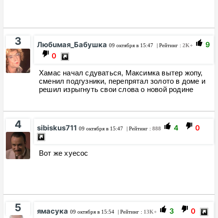
3
Любuмая_Бабушка
9
09 октября в 15:47
| Рейтинг :
2K+
0
Хамас начал сдуваться, Максимка вытер жопу,
сменил подгузники, перепрятал золото в доме и
решил изрыгнуть свои слова о новой родине
4
sibiskus711
4
0
09 октября в 15:47
| Рейтинг :
888
Вот же хуесос
5
ямасука
3
0
09 октября в 15:54
| Рейтинг :
13K+