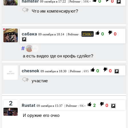
hamster
0
0
09 октября в 17:22
| Рейтинг :
50K+
Что им компенсируют?
сабака
0
0
250K+
09 октября в 18:14
| Рейтинг :
#
а есть видео где он крофь сдпйот?
chesnok
0
0
09 октября в 18:30
| Рейтинг :
695
участие
2
Rustat
2
0
09 октября в 15:37
| Рейтинг :
9K+
И оружие его очко