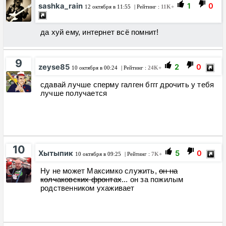
sashka_rain
1
0
12 октября в 11:55
| Рейтинг :
11K+
да хуй ему, интернет всё помнит!
9
zeyse85
2
0
10 октября в 00:24
| Рейтинг :
24K+
сдавай лучше сперму галген бггг дрочить у тебя
лучше получается
10
Хытыпик
5
0
10 октября в 09:25
| Рейтинг :
7K+
Ну не может Максимко служить,
он на
колчаковских фронтах
... он за пожилым
родственником ухаживает