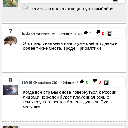
там загар плоха лажица. лучи зимбабве
7
Iodz
1
0
09 октября в 21:54
| Рейтинг :
47K+
Этот маргинальный пидор уже съебал давно в
более тихие места, вроде Прибалтики
8
ravel
0
0
09 октября в 23:34
| Рейтинг :
7
Когда все страны снова повернуться к России
лицом,а не жопой,будет пламенная речь о
том,что у него всегда болела душа за Русь-
матушку.