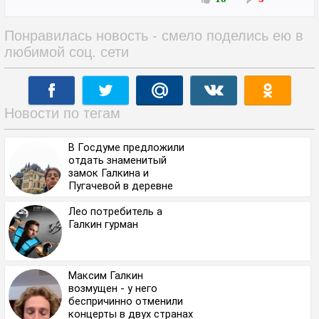
Понравилась новость - смело поделись ею в
любимой соц. сети
Новости по тегам
В Госдуме предложили
отдать знаменитый
замок Галкина и
Пугачевой в деревне
Грязь под жилье для
беженцев с Донбасса.
Лео потребитель а
Галкин гурман
Максим Галкин
возмущен - у него
беспричинно отменили
концерты в двух странах