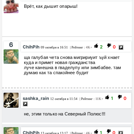
Врёт, как дышит опарыш!
6
ChihPih
2
0
09 октября в 16:51
| Рейтинг :
4K+
ща галубая чета снова мигририуит ъуй хнает
куда и примет новая гражданства
луче канешна в гваделупу или зимбабве. там
думаю как та спакойнее будит
sashka_rain
1
0
12 октября в 11:54
| Рейтинг :
11K+
не, этим только на Северный Полюс!!!
ChihPih
1
0
13 октября в 13:17
| Рейтинг :
4K+