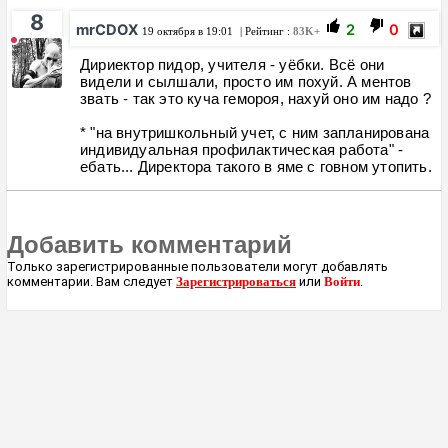
8
mrCDOX
2
0
19 октября в 19:01
| Рейтинг :
83K+
Дириектор пидор, учителя - уёбки. Всё они
видели и сылшали, просто им похуй. А ментов
звать - так это куча гемороя, нахуй оно им надо ?
* "на внутришкольный учет, с ним запланирована
индивидуальная профилактическая работа" -
ебать... Директора такого в яме с говном утопить.
Добавить комментарий
Только зарегистрированные пользователи могут добавлять
комментарии. Вам следует
Зарегистрироваться
или
Войти
.