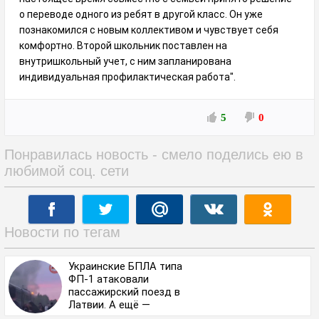
о переводе одного из ребят в другой класс. Он уже
познакомился с новым коллективом и чувствует себя
комфортно. Второй школьник поставлен на
внутришкольный учет, с ним запланирована
индивидуальная профилактическая работа".
5
0
Понравилась новость - смело поделись ею в
любимой соц. сети
Новости по тегам
Украинские БПЛА типа
ФП-1 атаковали
пассажирский поезд в
Латвии. А ещё —
разрушили резервуар-