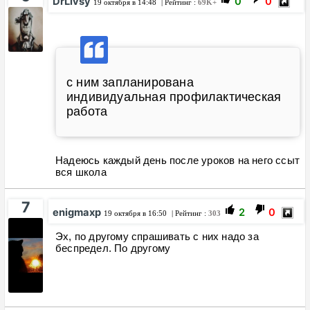
DrLivsy
0
0
19 октября в 14:48
| Рейтинг :
69K+
с ним запланирована
индивидуальная профилактическая
работа
Надеюсь каждый день после уроков на него ссыт
вся школа
7
enigmaxp
2
0
19 октября в 16:50
| Рейтинг :
303
Эх, по другому спрашивать с них надо за
беспредел. По другому