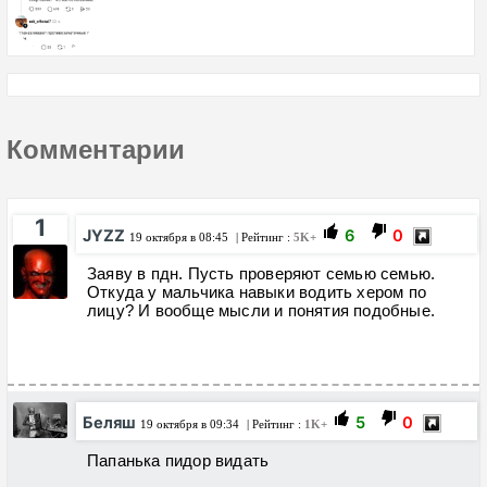
Комментарии
1
JYZZ
6
0
19 октября в 08:45
| Рейтинг :
5K+
Заяву в пдн. Пусть проверяют семью семью.
Откуда у мальчика навыки водить хером по
лицу? И вообще мысли и понятия подобные.
Беляш
5
0
19 октября в 09:34
| Рейтинг :
1K+
Папанька пидор видать