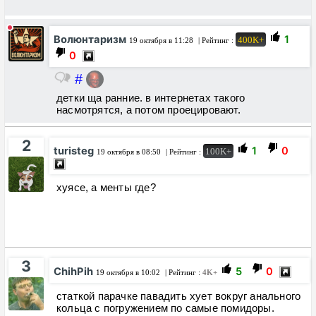
Волюнтаризм
1
400K+
19 октября в 11:28
| Рейтинг :
0
#
детки ща ранние. в интернетах такого
насмотрятся, а потом проецировают.
2
turisteg
1
0
100K+
19 октября в 08:50
| Рейтинг :
хуясе, а менты где?
3
ChihPih
5
0
19 октября в 10:02
| Рейтинг :
4K+
статкой парачке павадить хует вокруг анального
кольца с погружением по самые помидоры.