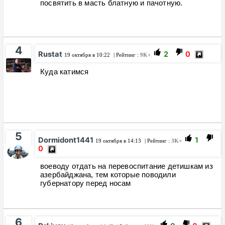
посвятить в масть блатную и пачотную.
4
Rustat
2
0
19 октября в 10:22
| Рейтинг :
9K+
Куда катимся
5
Dormidont1441
1
19 октября в 14:13
| Рейтинг :
3K+
0
воеводу отдать на перевоспитание детишкам из
азербайджана, тем которые поводили
губернатору перед носам
6