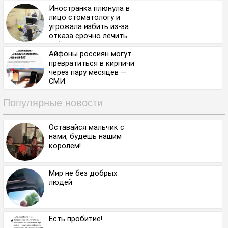
пустышку на НПЗ.
Иностранка плюнула в
лицо стоматологу и
угрожала избить из-за
отказа срочно лечить
зуб⁠⁠
Айфоны россиян могут
превратиться в кирпичи
через пару месяцев —
СМИ
Популярные новости
Оставайся мальчик с
нами, будешь нашим
королем!
Мир не без добрых
людей
Есть пробитие!