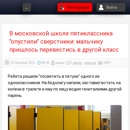
...
Регистрация
Войти
В московской школе пятиклассника
"опустили" сверстники: мальчику
пришлось перевестись в другой класс
19 Октября 2023
08:38
masun
школа
новости
4991
Ребята решили "посвятить в петухи" одного из
одноклассников. На бедолагу напали, заставил встать на
колени в туалете и ему по лицу водил гениталиями другой
парень