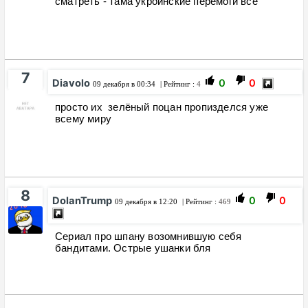
сматреть - тама укроинские перемоги все
7
Diavolo
0
0
09 декабря в 00:34
| Рейтинг :
4
просто их зелёный поцан пропизделся уже
всему миру
8
DolanTrump
0
0
09 декабря в 12:20
| Рейтинг :
469
Сериал про шпану возомнившую себя
бандитами. Острые ушанки бля