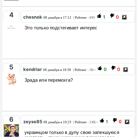
4
chesnok
1
0
08 декабря в 17:12
| Рейтинг :
695
Это только подстегивает интерес
5
kendriar
0
0
08 декабря в 18:58
| Рейтинг :
1K+
Зрада или перемохга?
6
zeyse85
1
0
08 декабря в 19:23
| Рейтинг :
24K+
украинцом только в дупу свою запекшуюся