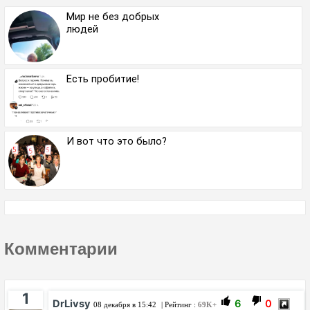
Мир не без добрых
людей
Есть пробитие!
И вот что это было?
Комментарии
1
DrLivsy
6
0
08 декабря в 15:42
| Рейтинг :
69K+