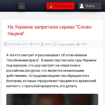
...
Регистрация
Войти
На Украине запретили сериал "Слово
пацана"
08 Декабря 2023
15:40
masun
Слово пацана
2949
А тех кто смотрит и рассказывает об этом назвали
"пособниками врага". В министерстве культуры Украины
подчеркнули, что шоу смотрят на «пиратских и
российских ресурсах, что является незаконными
действиями». Сотрудники ведомства обращаются к
блогерам, которые «продолжают продвигать вражеский
контент», с просьбой прекратить это делать.