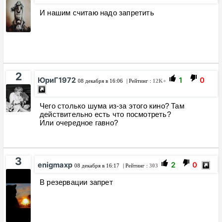
И нашим считаю надо запретить
2
ЮриГ1972
1
0
08 декабря в 16:06
| Рейтинг :
12K+
Чего столько шума из-за этого кино? Там
действительно есть что посмотреть?
Или очередное гавно?
3
enigmaxp
2
0
08 декабря в 16:17
| Рейтинг :
303
В резервации запрет