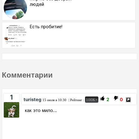
людей
Есть пробитие!
Комментарии
1
turisteg
2
0
100K+
15 июля в 10:30
| Рейтинг :
как это мило...