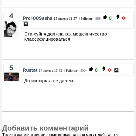
4
Pro100Sasha
0
0
15 июля в 11:37
| Рейтинг :
988
Эта хуйня должна как мошенничество
классифицироваться.
5
Rustat
0
0
17 июля в 15:43
| Рейтинг :
9K+
До инфаркта не далеко
Добавить комментарий
Только зарегистрированные пользователи могут добавлять