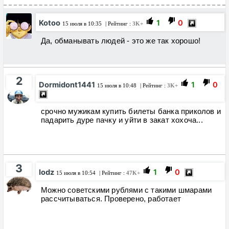
Kotoo
1
0
15 июля в 10:35
| Рейтинг :
3K+
Да, обманывать людей - это же так хорошо!
2
Dormidont1441
1
0
15 июля в 10:48
| Рейтинг :
3K+
срочно мужикам купить билеты банка приколов и
падарить дуре пачку и уйти в закат хохоча...
3
Iodz
1
0
15 июля в 10:54
| Рейтинг :
47K+
Можно советскими рублями с такими шмарами
рассчитываться. Проверено, работает