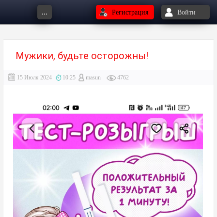
...
Регистрация
Войти
Мужики, будьте осторожны!⁠⁠
15 Июля 2024
10:25
masun
4762