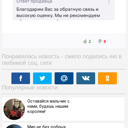
2
0
Понравилась новость - смело поделись ею в
любимой соц. сети
Популярные новости
Оставайся мальчик с
нами, будешь нашим
королем!
Мир не без добрых