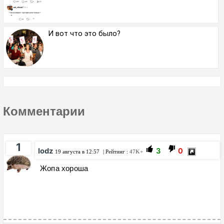
И вот что это было?
Комментарии
1
Iodz
3
0
19 августа в 12:57
| Рейтинг :
47K+
Жопа хороша