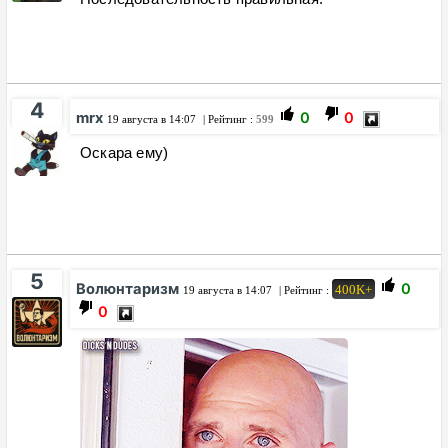
4
mrx
0
0
19 августа в 14:07
| Рейтинг :
599
Оскара ему)
5
Волюнтаризм
0
400K+
19 августа в 14:07
| Рейтинг :
0