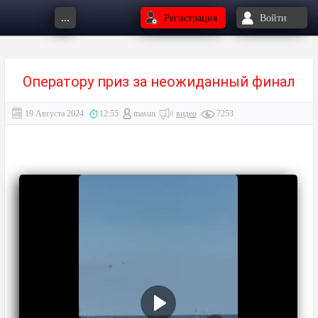
...
Регистрация
Войти
Оператору приз за неожиданный финал
19 Августа 2024
12:55
masun
видео
7253