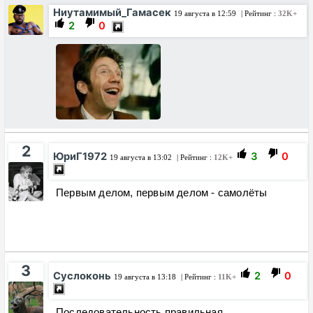
Ниутамимый_Гамасек
19 августа в 12:59
| Рейтинг :
32K+
2
0
2
ЮриГ1972
3
0
19 августа в 13:02
| Рейтинг :
12K+
Первым делом, первым делом - самолёты
3
Суслоконь
2
0
19 августа в 13:18
| Рейтинг :
11K+
Последовательность правильная.