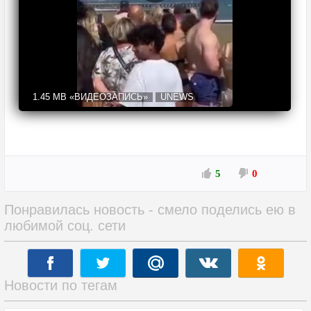
1.45 MB
«ВИДЕОЗАПИСЬ»
UNEWS
5
0
Понравилась новость - смело поделись ею в
любимой соц. сети
Новости по тегам