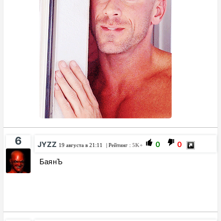
6
JYZZ
0
0
19 августа в 21:11
| Рейтинг :
5K+
БаянЪ