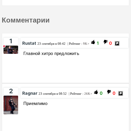
Комментарии
1
Rustat
1
0
23 сентября в 08:42
| Рейтинг :
9K+
Главной хитро предложить
2
Ragnar
0
0
23 сентября в 08:52
| Рейтинг :
26K+
Приемлимо