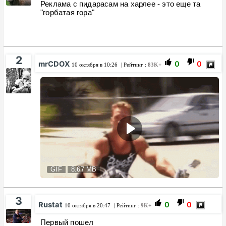
Реклама с пидарасам на харлее - это еще та
"горбатая гора"
2
mrCDOX
0
0
10 октября в 10:26
| Рейтинг :
83K+
GIF
8.67 MB
3
Rustat
0
0
10 октября в 20:47
| Рейтинг :
9K+
Первый пошел