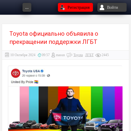
...
Регистрация
Войти
Toyota официально объявила о
прекращении поддержки ЛГБТ⁠⁠
10 Октября 2024
09:57
masun
Toyota
ЛГБТ⁠⁠
2445