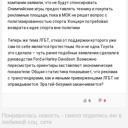
компании заявили, что не будут спонсировать
Олимпийские игры, предоставлять технику и покупать
рекламные площади, пока в МОК не решат вопрос с
политизированностью спорта. Концерн потребовал
возврата к идее спорта вне политики.
Теперь же тема ЛГБТ, отказ от поддержки которого уже
сам по себе является протестным. Но и не одна Toyota
это сделала — чуть ранее подобные заявления сделали в
руководстве Ford и Harley-Davidson. Возможно
пересмотреть ориентиры заставляют экономические
показатели. Общая статистика показывает, что реклама
с трансгендерами, как и явными приверженцами ЛГБТ не
оправдывается. Эра гей-безумия заканчивается?
6
0
Понравилась новость - смело поделись ею в
любимой соц. сети