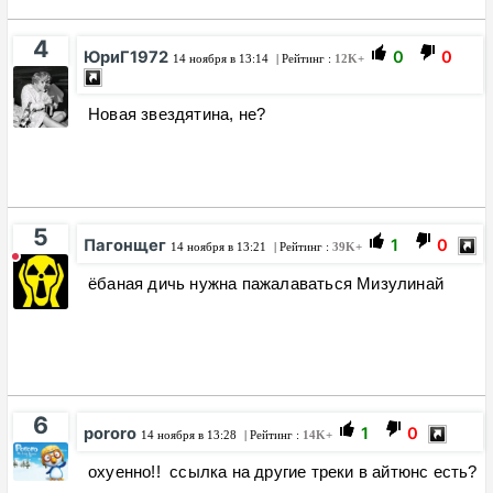
4
ЮриГ1972
0
0
14 ноября в 13:14
| Рейтинг :
12K+
Новая звездятина, не?
5
Пагонщег
1
0
14 ноября в 13:21
| Рейтинг :
39K+
ёбаная дичь нужна пажалаваться Мизулинай
6
pororo
1
0
14 ноября в 13:28
| Рейтинг :
14K+
охуенно!! ссылка на другие треки в айтюнс есть?