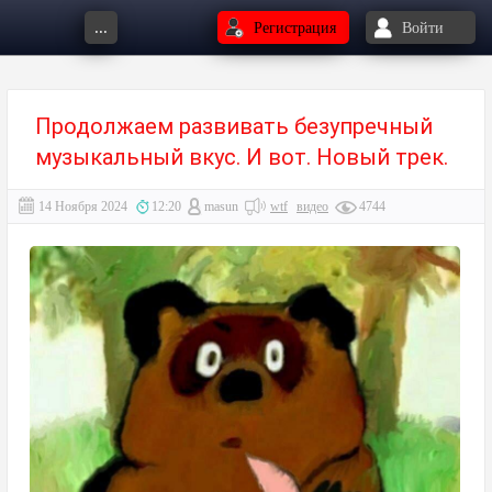
...
Регистрация
Войти
Продолжаем развивать безупречный
музыкальный вкус. И вот. Новый трек.
14 Ноября 2024
12:20
masun
wtf
видео
4744