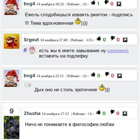
bvg4
1
0
14 ноября в 16:23
| Рейтинг :
2K+
Ежель сподобишься изваять рингтон - поделись
!!! Тема вдохновенная
))))
Srgout
0
0
14 ноября в 17:40
| Рейтинг :
42K+
#
есть жы в инете завывания ну
например
вставить на подпефку
bvg4
0
0
14 ноября в 22:11
| Рейтинг :
2K+
Дык оно не столь эротичное
)))
9
Zhuzha
0
0
14 ноября в 17:12
| Рейтинг :
1K+
Ничо не понимаете в философии любви