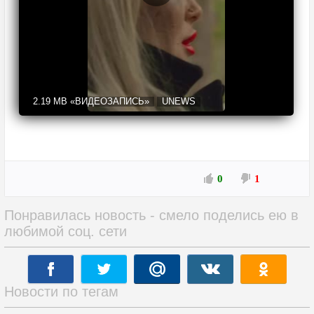
2.19 MB
«ВИДЕОЗАПИСЬ»
UNEWS
0
1
Понравилась новость - смело поделись ею в
любимой соц. сети
Новости по тегам