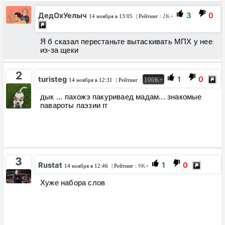
ДедОхУелыч
3
0
14 ноября в 13:05
| Рейтинг :
2K+
Я б сказал перестаньте вытаскивать МПХ у нее
из-за щеки
2
turisteg
1
0
100K+
14 ноября в 12:31
| Рейтинг :
дык ... пахожэ пакуриваед мадам... знакомые
павароты паэзии гг
3
Rustat
1
0
14 ноября в 12:46
| Рейтинг :
9K+
Хуже набора слов