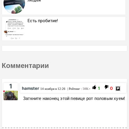
Есть пробитие!
Комментарии
1
hamster
1
0
14 ноября в 12:26
| Рейтинг :
50K+
Заткните наконец этой певице рот половым хуем!