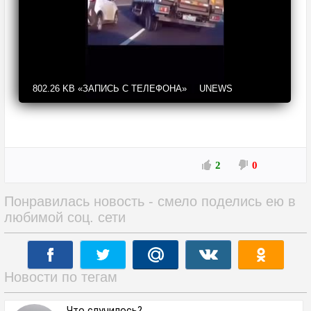
802.26 KB
«ЗАПИСЬ С ТЕЛЕФОНА»
UNEWS
2
0
Понравилась новость - смело поделись ею в
любимой соц. сети
Новости по тегам
Что случилось?