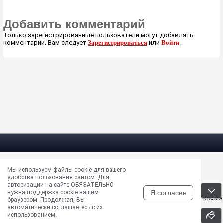
Добавить комментарий
Только зарегистрированные пользователи могут добавлять
комментарии. Вам следует
Зарегистрироваться
или
Войти
.
Мы используем файлы cookie для вашего
Электрическая почта —
masun@unews.pro
удобства пользования сайтом. Для
Сообщить об ошибке —
support@unews.pro
авторизации на сайте ОБЯЗАТЕЛЬНО
rss -
Читать новости в RSS
Я согласен
нужна поддержка cookie вашим
Disclaimer: Все права на публикуемые аудио, видео, графические
браузером. Продолжая, Вы
и текстовые материалы принадлежат их владельцам
автоматически соглашаетесь с их
использованием.