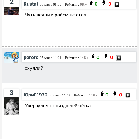
2
Rustat
0
0
05 мая в 08:56
| Рейтинг :
9K+
Чуть вечным рабом не стал
pororo
0
0
05 мая в 11:21
| Рейтинг :
14K+
схуяли?
3
ЮриГ1972
0
0
05 мая в 11:49
| Рейтинг :
12K+
Увернулся от пиздюлей чётка