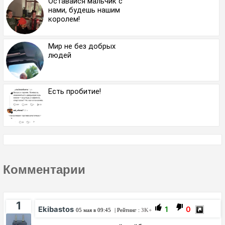
Оставайся мальчик с
нами, будешь нашим
королем!
Мир не без добрых
людей
Есть пробитие!
Комментарии
1
Ekibastos
1
0
05 мая в 09:45
| Рейтинг :
3K+