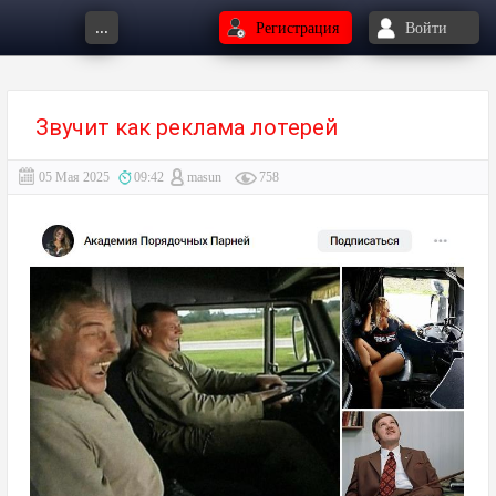
...
Регистрация
Войти
Звучит как реклама лотерей
05 Мая 2025
09:42
masun
758