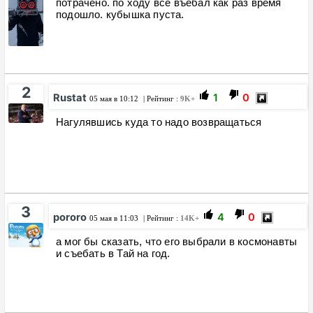
потрачено. по ходу всё въёбал как раз время
подошло. кубышка пуста.
2
Rustat
1
0
05 мая в 10:12
| Рейтинг :
9K+
Нагулявшись куда то надо возвращаться
3
pororo
4
0
05 мая в 11:03
| Рейтинг :
14K+
а мог бы сказать, что его выбрали в космонавты
и съебать в Тай на год.