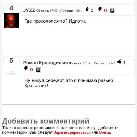
4
JYZZ
0
0
05 мая в 12:42
| Рейтинг :
5K+
Где прокололся-то? Идиотн.
5
Роман Крокодилыч
1
05 мая в 17:37
| Рейтинг :
2K+
0
Ну нихуя себе,вот это я понимаю разьеб!
Красавчик!
Добавить комментарий
Только зарегистрированные пользователи могут добавлять
комментарии. Вам следует
Зарегистрироваться
или
Войти
.