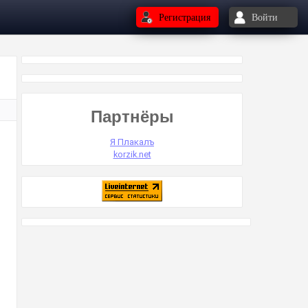
Регистрация
Войти
Партнёры
Я Плакалъ
korzik.net