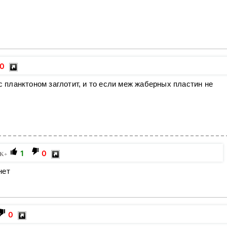
0
 с планктоном заглотит, и то если меж жаберных пластин не
1
0
K+
нет
0