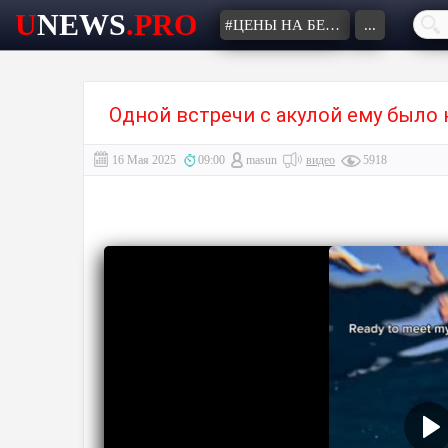
U
NEWS
.PRO
#ЦЕНЫ НА БЕНЗИН
...
Одной встречи с акулой ему было
16 Мая 2025
09:00
masun
видео
5918