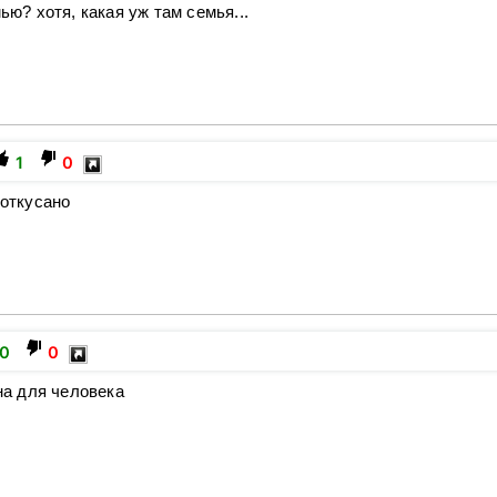
ью? хотя, какая уж там семья...
1
0
 откусано
0
0
сна для человека