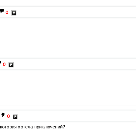
0
0
0
т которая хотела приключений?