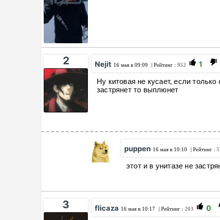
2
Nejit
1
16 мая в 09:09
| Рейтинг :
952
Ну китовая не кусает, если только
застрянет то выплюнет
puppen
16 мая в 10:10
| Рейтинг :
5
этот и в унитазе не застря
3
flicaza
0
16 мая в 10:17
| Рейтинг :
203