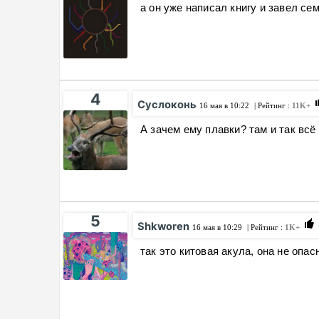
а он уже написал книгу и завел сем
4
Суслоконь
16 мая в 10:22
| Рейтинг :
11K+
А зачем ему плавки? там и так всё
5
Shkworen
16 мая в 10:29
| Рейтинг :
1K+
так это китовая акула, она не опа