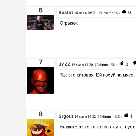
6
Rustat
0
16 мая в 10:36
| Рейтинг :
9K+
Огрызок
7
JYZZ
0
16 мая в 14:20
| Рейтинг :
5K+
Так это китовая. Ей похуй на мясо.
8
Srgout
1
16 мая в 16:22
| Рейтинг :
42K+
скажите а это та жопа отсутствуе