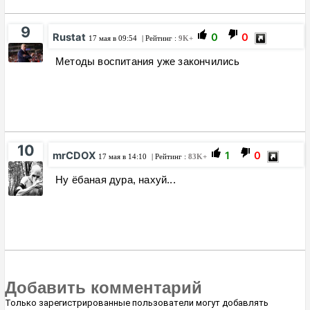
9
Rustat
0
0
17 мая в 09:54
| Рейтинг :
9K+
Методы воспитания уже закончились
10
mrCDOX
1
0
17 мая в 14:10
| Рейтинг :
83K+
Ну ёбаная дура, нахуй...
Добавить комментарий
Только зарегистрированные пользователи могут добавлять