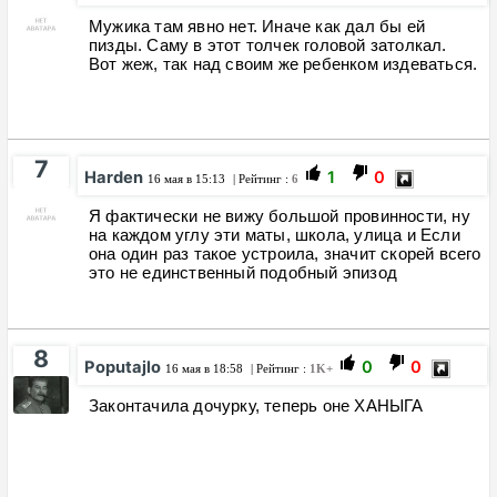
Мужика там явно нет. Иначе как дал бы ей
пизды. Саму в этот толчек головой затолкал.
Вот жеж, так над своим же ребенком издеваться.
7
Harden
1
0
16 мая в 15:13
| Рейтинг :
6
Я фактически не вижу большой провинности, ну
на каждом углу эти маты, школа, улица и Если
она один раз такое устроила, значит скорей всего
это не единственный подобный эпизод
8
Poputajlo
0
0
16 мая в 18:58
| Рейтинг :
1K+
Законтачила дочурку, теперь оне ХАНЫГА