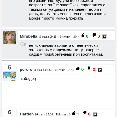
его развитию. Будучи во взрослом
возрасте он "не знает" как справлятся с
такими ситуациями и начинает творить
дичь, поступать совершенно нелогично и
может просто кукуха поехать.
Mirabella
0
0
19 мая в 09:25
| Рейтинг :
11K+
не исключаю варианта с генетически
заложенным садизмом, но тут скорее
садизм приобретенный при воспитании.
5
pororo
0
0
16 мая в 14:33
| Рейтинг :
14K+
кабздец
6
Harden
1
0
16 мая в 15:08
| Рейтинг :
6