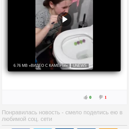
6.76 MB
«ВИДЕО С КАМЕРЫ»
UNEWS
0
1
Понравилась новость - смело поделись ею в
любимой соц. сети