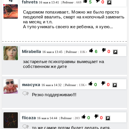
fshvets
5
0
16 мая в 13:41
| Рейтинг :
669
Садизмом попахивает.. Можно же было просто
пиздюлей ввалить, смарт на кнопочный заменить
на месяц и т.п.
А тупо унижать своего же ребенка, я хуею...
Mirabella
6
0
16 мая в 13:45
| Рейтинг :
11K+
застарелые психотравмы вымещает на
собственном же дите
ямасука
0
0
16 мая в 14:32
| Рейтинг :
13K+
Резко поддерживаю!!!
flicaza
0
0
16 мая в 14:44
| Рейтинг :
203
то же самое потом будет делать дитя,