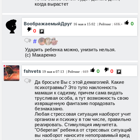
когда вырастет
ВоображаемыйДруг
0
16 мая в 15:02
| Рейтинг :
68K+
0
#
Ударить ребенка можно, унизить нельзя.
(с) Макаренко
fshvets
0
0
19 мая в 07:13
| Рейтинг :
669
Да бросьте Вы с этой демагогией. Какие
психотравмы? Это тупо наклонность
мамаши к садизму, причем сама видать
трусливая особа, а тут возможность свою
извращенную фантазию порадовать
безнаказано.
Любая стрессовая ситуация наоборот учит
организм и психику в том числе, правильно
реагировать. Стимуляция имунитета.
"Оберегая" ребенка от стресовых ситуаций
вы наоборот наносите непоправимый вред