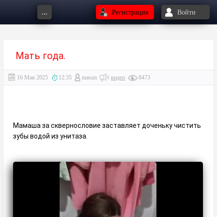
...
Регистрация
Войти
Мать года.
16 Мая 2025
12:35
masun
видео
8473
Мамаша за сквернословие заставляет доченьку чистить
зубы водой из унитаза.