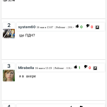
2
system60
0
0
16 мая в 13:07
| Рейтинг :
20K+
где ПДН?
3
Mirabella
1
0
16 мая в 13:19
| Рейтинг :
11K+
я в ахере
4