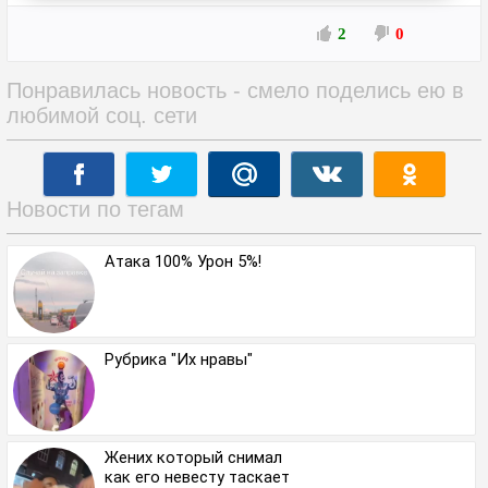
2
0
Понравилась новость - смело поделись ею в
любимой соц. сети
Новости по тегам
Атака 100% Урон 5%!
Рубрика "Их нравы"
Жених который снимал
как его невесту таскает