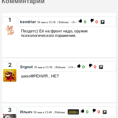
Комментарии
1
kendriar
0
0
30 мая в 13:18
| Рейтинг :
1K+
Пездетс) Её на фронт надо, оружие
психологического поражения.
2
Srgout
0
0
30 мая в 13:36
| Рейтинг :
42K+
шизоФРЕНИЯ , НЕ?
3
Ильич
0
0
200K+
30 мая в 13:46
| Рейтинг :