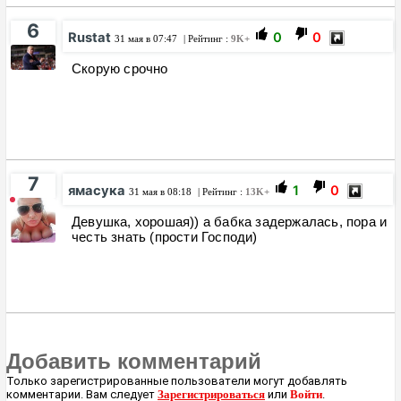
6
Rustat
0
0
31 мая в 07:47
| Рейтинг :
9K+
Скорую срочно
7
ямасука
1
0
31 мая в 08:18
| Рейтинг :
13K+
Девушка, хорошая)) а бабка задержалась, пора и
честь знать (прости Господи)
Добавить комментарий
Только зарегистрированные пользователи могут добавлять
комментарии. Вам следует
Зарегистрироваться
или
Войти
.