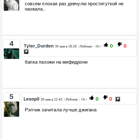
совсем плохая раз девчулю проституткой не
назвала..
4
Tyler_Durden
0
0
30 мая в 18:20
| Рейтинг :
4K+
бапка пахожи на мифидрони
5
Lesopil
0
0
30 мая в 22:43
| Рейтинг :
1K+
Рэпчик зачитала лучше джигана