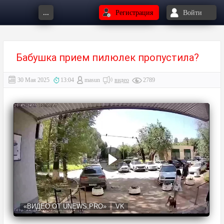
...
Регистрация
Войти
Бабушка прием пилюлек пропустила?
30 Мая 2025
13:04
masun
видео
2789
«ВИДЕО ОТ UNEWS.PRO»
VK