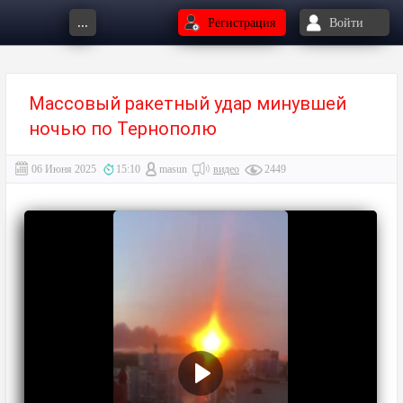
...
Регистрация
Войти
Массовый ракетный удар минувшей
ночью по Тернополю
06 Июня 2025
15:10
masun
видео
2449