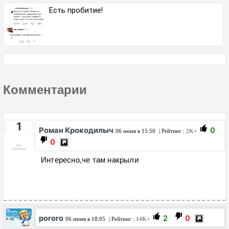
Есть пробитие!
Комментарии
1
Роман Крокодилыч
0
06 июня в 15:50
| Рейтинг :
2K+
0
Интересно,че там накрыли
pororo
2
0
06 июня в 18:05
| Рейтинг :
14K+