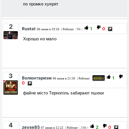
по промке хуярят
2
Rustat
1
0
06 июня в 19:16
| Рейтинг :
9K+
Хорошо но мало
3
Волюнтаризм
1
400K+
06 июня в 21:59
| Рейтинг :
0
файне мiсто Тернопiль забирают пшеки
4
zeyse85
2
0
07 июня в 12:22
| Рейтинг :
24K+