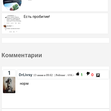
Есть пробитие!
Комментарии
1
DrLivsy
1
0
13 июня в 09:02
| Рейтинг :
69K+
норм