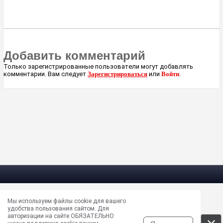
Добавить комментарий
Только зарегистрированные пользователи могут добавлять
комментарии. Вам следует
Зарегистрироваться
или
Войти
.
Мы используем файлы cookie для вашего
Электрическая почта —
masun@unews.pro
удобства пользования сайтом. Для
Сообщить об ошибке —
support@unews.pro
авторизации на сайте ОБЯЗАТЕЛЬНО
rss -
Читать новости в RSS