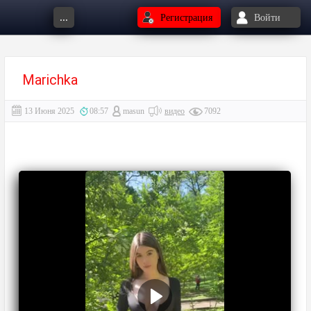
...
Регистрация
Войти
Marichka⁠⁠
13 Июня 2025
08:57
masun
видео
7092