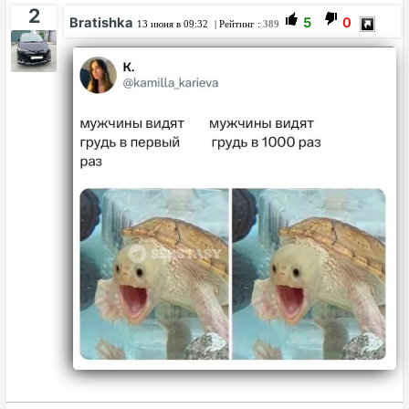
2
Bratishka
5
0
13 июня в 09:32
| Рейтинг :
389