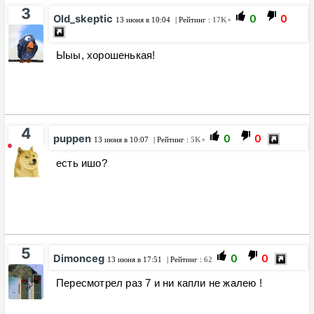
3
Old_skeptic
0
0
13 июня в 10:04
| Рейтинг :
17K+
Ыыы, хорошенькая!
4
puppen
0
0
13 июня в 10:07
| Рейтинг :
5K+
есть ишо?
5
Dimonceg
0
0
13 июня в 17:51
| Рейтинг :
62
Пересмотрел раз 7 и ни капли не жалею !