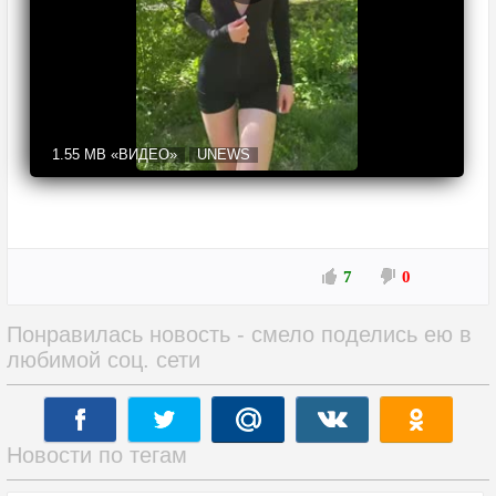
1.55 MB
«ВИДЕО»
UNEWS
7
0
Понравилась новость - смело поделись ею в
любимой соц. сети
Новости по тегам