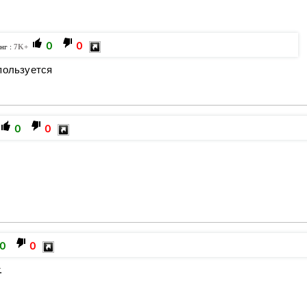
0
0
нг :
7K+
 пользуется
0
0
ь
0
0
.