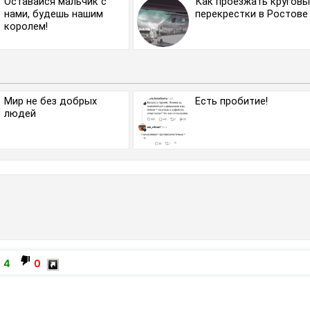
Оставайся мальчик с
Как проезжать кругов
нами, будешь нашим
перекрестки в Ростове
королем!
Мир не без добрых
Есть пробитие!
людей
4
0