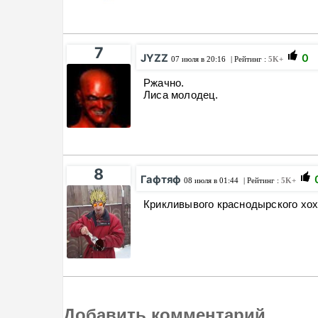
7
JYZZ
0
07 июля в 20:16
| Рейтинг :
5K+
Ржачно.
Лиса молодец.
8
Гафтяф
08 июля в 01:44
| Рейтинг :
5K+
Крикливывого краснодырского хо
Добавить комментарий