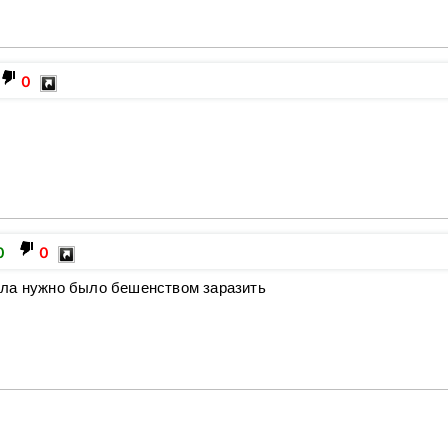
0
0
0
хла нужно было бешенством заразить