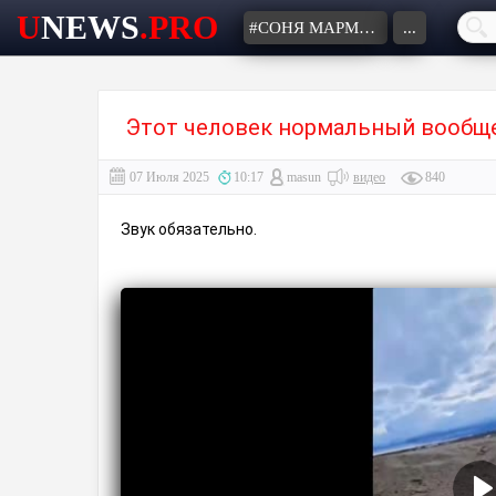
U
NEWS
.PRO
#СОНЯ МАРМЕЛАДОВА
...
Этот человек нормальный вообще
07 Июля 2025
10:17
masun
видео
840
Звук обязательно.