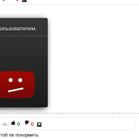
0
0
 :
5K+
тоб ее покормить