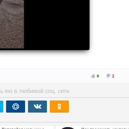
0
2
ь ею в любимой соц. сети