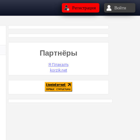
Регистрация
Войти
Партнёры
Я Плакалъ
korzik.net