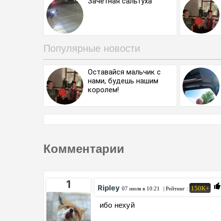
Зачетная сальтуха
Популярные новости
Оставайся мальчик с
нами, будешь нашим
королем!
Комментарии
1
Ripley
150K+
07 июля в 10:21
| Рейтинг :
ибо нехуй