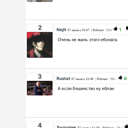
2
Nejit
1
07 июля в 10:47
| Рейтинг :
954
Очень не жаль этого ебоната
3
Rustat
0
07 июля в 10:48
| Рейтинг :
9K+
А если бешенство ну еблан
4
Хытыпик
07 июля в 11:39
| Рейтинг :
7K+