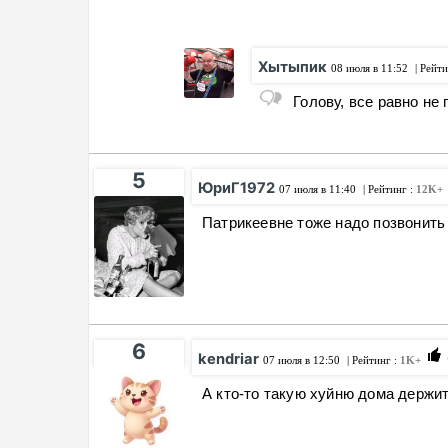
Хытыпик
08 июля в 11:52
| Рейти
Голову, все равно не
5
ЮриГ1972
07 июля в 11:40
| Рейтинг :
12K+
Патрикеевне тоже надо позвонит
6
kendriar
07 июля в 12:50
| Рейтинг :
1K+
А кто-то такую хуйню дома держит