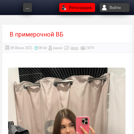
...
Регистрация
Войти
В примерочной ВБ
09 Июля 2025
08:44
masun
фото
5870