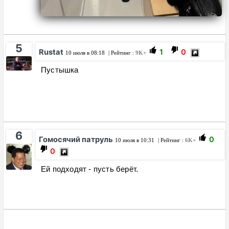
5
Rustat
1
0
10 июля в 08:18
| Рейтинг :
9K+
Пустышка
6
Гомосячий патруль
0
10 июля в 10:31
| Рейтинг :
6K+
0
Ей подходят - пусть берёт.