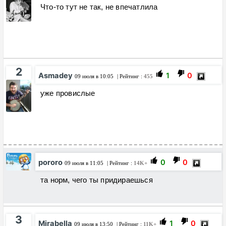
Что-то тут не так, не впечатлила
2
Asmadey
1
0
09 июля в 10:05
| Рейтинг :
455
уже провислые
pororo
0
0
09 июля в 11:05
| Рейтинг :
14K+
та норм, чего ты придираешься
3
Mirabella
1
0
09 июля в 13:50
| Рейтинг :
11K+