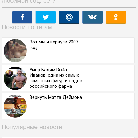
любимой соц. сети
Новости по тегам
Вот мы и вернули 2007
год
Умер Вадим Do4a
Иванов, одна из самых
заметных фигур и олдов
российского фарма
фитнеса — ему было 37
лет
Вернуть Мэтта Деймона⁠⁠
Популярные новости