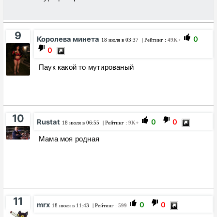
9
Королева минета
0
18 июля в 03:37
| Рейтинг :
49K+
0
Паук какой то мутированый
10
Rustat
0
0
18 июля в 06:55
| Рейтинг :
9K+
Мама моя родная
11
mrx
0
0
18 июля в 11:43
| Рейтинг :
599