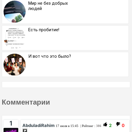
Мир не без добрых
людей
Есть пробитие!
И вот что это было?
Комментарии
1
AbduladiRahim
2
0
17 июля в 15:45
| Рейтинг :
386