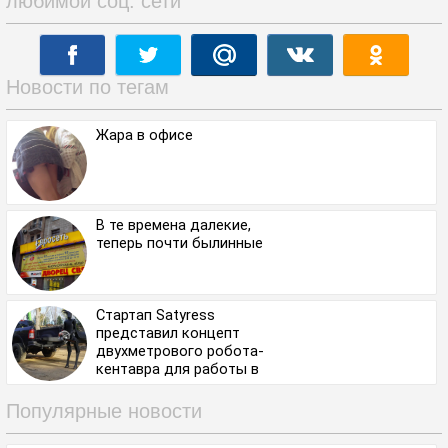
любимой соц. сети
Новости по тегам
Жара в офисе
В те времена далекие,
теперь почти былинные
Стартап Satyress
представил концепт
двухметрового робота-
кентавра для работы в
экстремальных
условиях.
Популярные новости