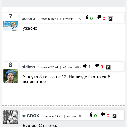
7
pororo
0
0
17 июля в 18:51
| Рейтинг :
14K+
ужасно
8
aldima
1
0
17 июля в 22:24
| Рейтинг :
4K+
У паука 8 ног , а не 12. На пизде что то ещё
непонятное.
mrCDOX
0
0
17 июля в 23:25
| Рейтинг :
83K+
Бургер. С рыбой.