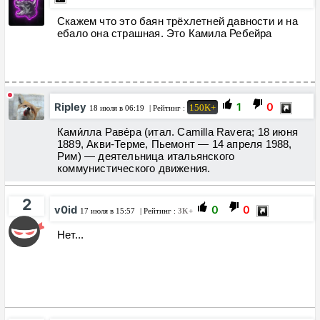
Скажем что это баян трёхлетней давности и на
ебало она страшная. Это Камила Ребейра
Ripley
1
0
150K+
18 июля в 06:19
| Рейтинг :
Ками́лла Раве́ра (итал. Camilla Ravera; 18 июня
1889, Акви-Терме, Пьемонт — 14 апреля 1988,
Рим) — деятельница итальянского
коммунистического движения.
2
v0id
0
0
17 июля в 15:57
| Рейтинг :
3K+
Нет...