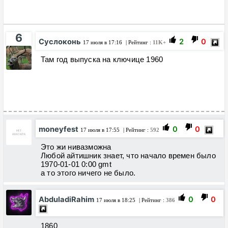
6
Суслоконь
2
0
17 июля в 17:16
| Рейтинг :
11K+
Там год выпуска на ключице 1960
moneyfest
0
0
17 июля в 17:55
| Рейтинг :
592
Это жи нивазможна
Любой айтишник знает, что начало времен было
1970-01-01 0:00 gmt
а то этого ничего не было.
AbduladiRahim
0
0
17 июля в 18:25
| Рейтинг :
386
1860