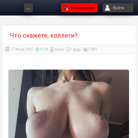
...
Регистрация
Войти
Что скажете, коллеги?⁠⁠
17 Июля 2025
15:36
masun
фото
7383