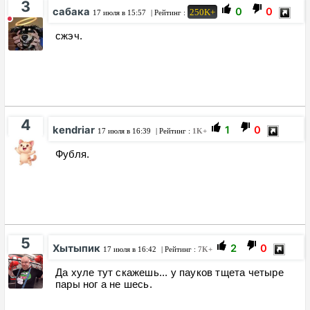
3
сабака
0
0
250K+
17 июля в 15:57
| Рейтинг :
сжэч.
4
kendriar
1
0
17 июля в 16:39
| Рейтинг :
1K+
Фубля.
5
Хытыпик
2
0
17 июля в 16:42
| Рейтинг :
7K+
Да хуле тут скажешь... у пауков тщета четыре
пары ног а не шесь.