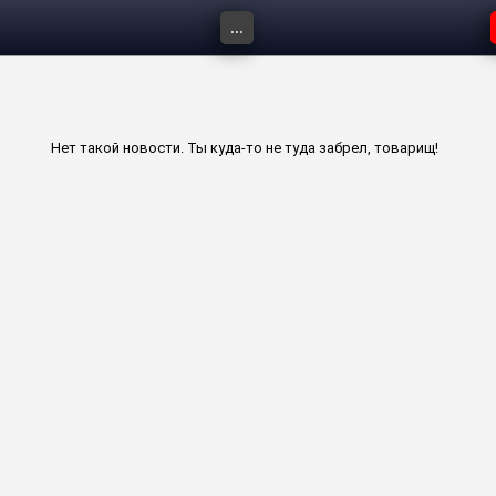
Notice
: Undefined variable: Rows in
...
/var/www/urod/data/www/unews.pro/systemDir/header.php
on line
92
Нет такой новости. Ты куда-то не туда забрел, товарищ!