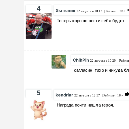
4
Хытыпик
22 августа в 10:17
| Рейтинг :
7K+
Теперь хорошо вести себя будет
ChihPih
22 августа в 10:20
| Рейтин
сагласин. тихо и никуда 
5
kendriar
22 августа в 12:57
| Рейтинг :
1K+
Награда почти нашла героя.