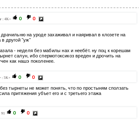
0
0
г :
4K+
 драчильню на уроде захаживал и наяривал в клозете на
 в другой "уж"
казала - неделя без мабилы нах и неебёт. ну поц к корешам
ырнет салун, ибо спермотоксикоз вреден и дрочить на
учен как нашэ поколенее.
0
0
г :
5K+
 без тырнеты не может понять, что по простыням сползать
 сила притяжения убъет его и с третьего этажа
0
0
:
91