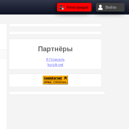
Регистрация
Войти
Партнёры
Я Плакалъ
korzik.net