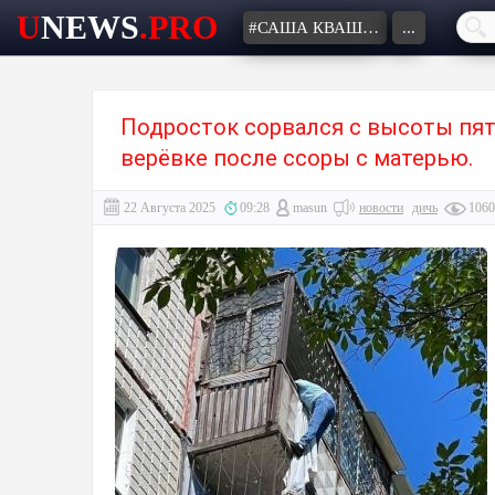
U
NEWS
.PRO
#САША КВАШЕНАЯ
...
Подросток сорвался с высоты пят
верёвке после ссоры с матерью.
22 Августа 2025
09:28
masun
новости
дичь
1060