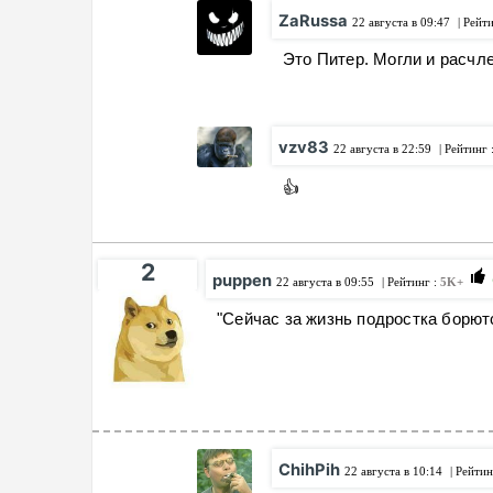
ZaRussa
22 августа в 09:47
| Рейт
Это Питер. Могли и расчл
vzv83
22 августа в 22:59
| Рейтинг 
👍
2
puppen
22 августа в 09:55
| Рейтинг :
5K+
"Сейчас за жизнь подростка борютс
ChihPih
22 августа в 10:14
| Рейтин