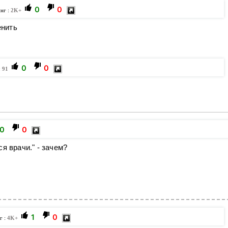
0
0
инг :
2K+
енить
0
0
:
91
0
0
я врачи." - зачем?
1
0
г :
4K+