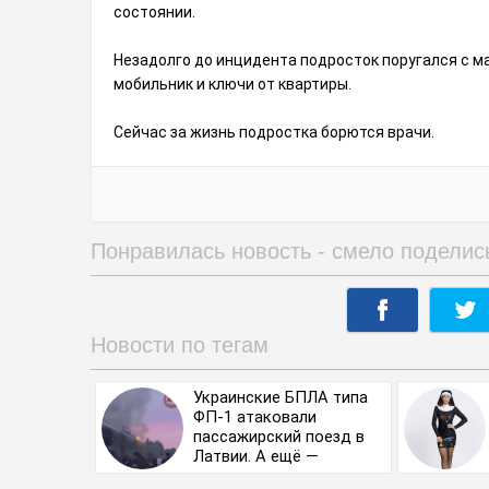
состоянии.
Незадолго до инцидента подросток поругался с ма
мобильник и ключи от квартиры.
Сейчас за жизнь подростка борются врачи.
Понравилась новость - смело поделис
Новости по тегам
Украинские БПЛА типа
ФП-1 атаковали
пассажирский поезд в
Латвии. А ещё —
разрушили резервуар-