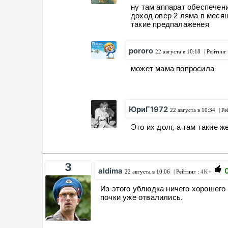
ну там аппарат обеспечен
доход овер 2 ляма в меся
такие предпалаженея
pororo
22 августа в 10:18
| Рейтинг
может мама попросила
ЮриГ1972
22 августа в 10:34
| Ре
Это их долг, а там такие ж
3
aldima
22 августа в 10:06
| Рейтинг :
4K+
Из этого ублюдка ничего хорошего
почки уже отвалились.