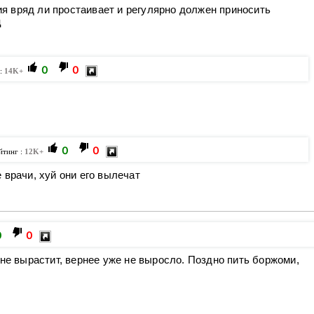
ия вряд ли простаивает и регулярно должен приносить
ц
0
0
 :
14K+
0
0
йтинг :
12K+
е врачи, хуй они его вылечат
0
0
 не вырастит, вернее уже не выросло. Поздно пить боржоми,