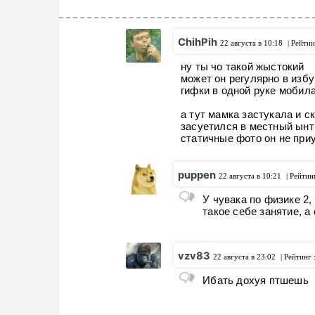
ChihPih
22 августа в 10:18
| Рейтин
ну ты чо такой жыстокий
может он регулярно в избу
гифки в одной руке мобила
а тут мамка застукала и с
засуетился в местный ынт
статичные фото он не при
puppen
22 августа в 10:21
| Рейтин
У чувака по физике 2,
такое себе занятие, а
vzv83
22 августа в 23:02
| Рейтинг 
Ибать дохуя птшешь