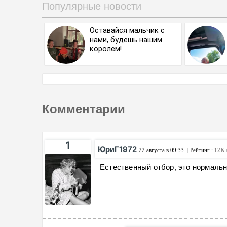
пустышку на НПЗ.
Популярные новости
Оставайся мальчик с
нами, будешь нашим
королем!
Комментарии
1
ЮриГ1972
22 августа в 09:33
| Рейтинг :
12K
Естественный отбор, это нормальн