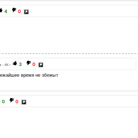
4
0
3
0
г :
4K+
блежайшее время не збежыт
0
0