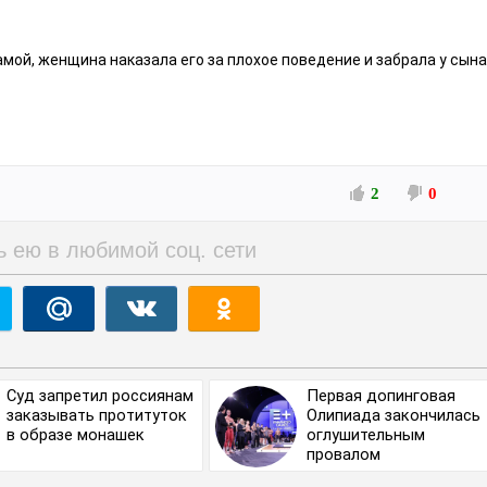
мой, женщина наказала его за плохое поведение и забрала у сына
2
0
ь ею в любимой соц. сети
Суд запретил россиянам
Первая допинговая
заказывать протитуток
Олипиада закончилась
в образе монашек
оглушительным
провалом