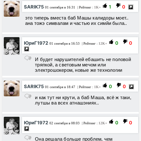
SARIK75
1
0
01 сентября в 16:31
| Рейтинг :
1K+
это типерь вместа баб Машы калидоры моет..
ана тожэ симвалам и частью их симйи была..
ЮриГ1972
0
0
01 сентября в 16:53
| Рейтинг :
12K+
И будет нарушителей ебашить не половой
тряпкой, а световым мечом или
электрошокером, новые же технологии
SARIK75
0
0
01 сентября в 18:47
| Рейтинг :
1K+
и как тут ни крути, а баб Маша, всё ж таки,
лутшы ва всех атнашэниях..
ЮриГ1972
0
0
02 сентября в 08:03
| Рейтинг :
12K+
Она решала больше проблем, чем