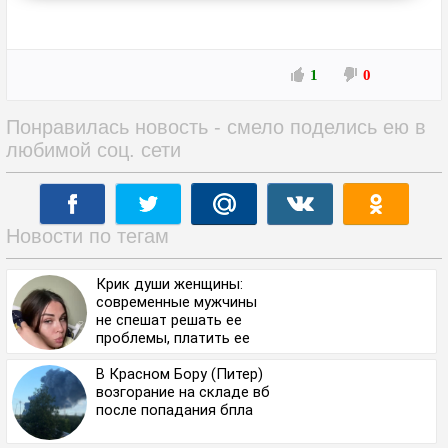
1
0
Понравилась новость - смело поделись ею в
любимой соц. сети
Новости по тегам
Крик души женщины:
современные мужчины
не спешат решать ее
проблемы, платить ее
аренду.
В Красном Бору (Питер)
возгорание на складе вб
после попадания бпла