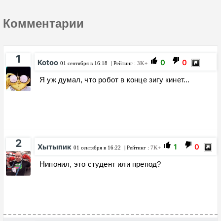
Комментарии
1
Kotoo
0
0
01 сентября в 16:18
| Рейтинг :
3K+
Я уж думал, что робот в конце зигу кинет...
2
Хытыпик
1
0
01 сентября в 16:22
| Рейтинг :
7K+
Нипонил, это студент или препод?