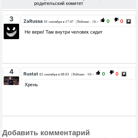
родительский комитет
3
ZaRussa
0
0
01 сентября в 17:47
| Рейтинг :
2K+
Не верю! Там внутри человек сидит
4
Rustat
0
0
02 сентября в 08:03
| Рейтинг :
9K+
Хрень
Добавить комментарий