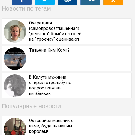
Новости по тегам
Очередная
(самопровозглашенная)
"десятка" бомбит что её
на "троечку" оценивают
и призывает ехоть
искать женихов в
Татьяна Ким Комг?
Турции
В Калуге мужчина
открыл стрельбу по
подросткам на
питбайках.
Популярные новости
Оставайся мальчик с
нами, будешь нашим
королем!