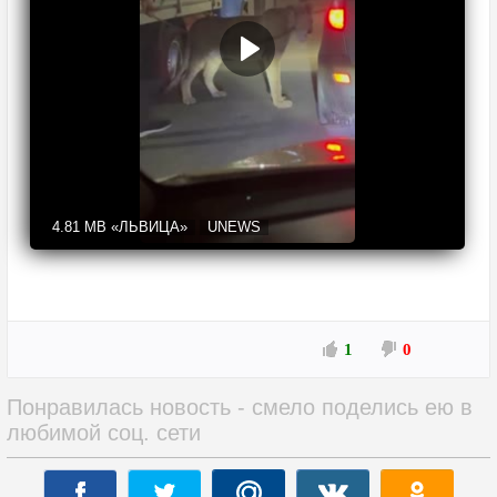
4.81 MB
«ЛЬВИЦА»
UNEWS
1
0
Понравилась новость - смело поделись ею в
любимой соц. сети