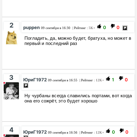
2
puppen
0
0
09 сентября в 16:30
| Рейтинг :
5K+
Погладить, да, можно будет, братуха, но может в
первый и последний раз
3
ЮриГ1972
1
0
09 сентября в 16:55
| Рейтинг :
12K+
Ну чурбаны всегда славились портами, вот когда
она его сожрёт, это будет хорошо
4
ЮриГ1972
0
0
09 сентября в 16:56
| Рейтинг :
12K+