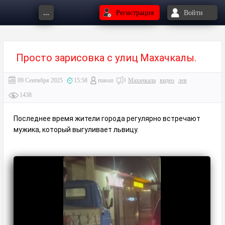
...
Регистрация
Войти
Просто зарисовка с улиц Махачкалы.
09 Сентября 2025
15:58
masun
Махачкала
видео
лев
1438
Последнее время жители города регулярно встречают
мужика, который выгуливает львицу.