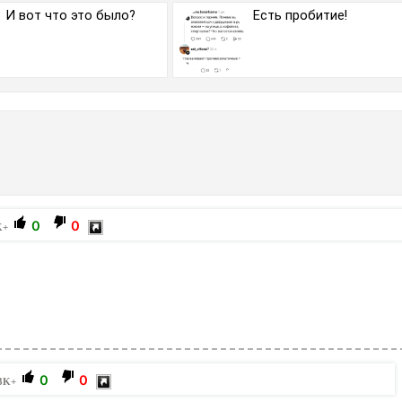
И вот что это было?
Есть пробитие!
0
0
K+
0
0
3K+