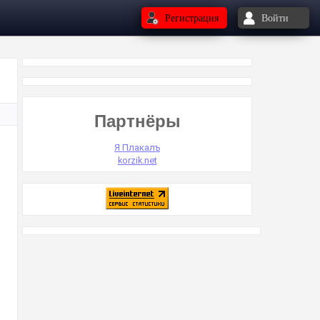
Регистрация
Войти
Партнёры
Я Плакалъ
korzik.net