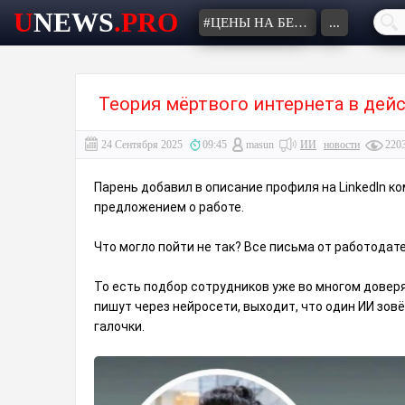
U
NEWS
.PRO
#ЦЕНЫ НА БЕНЗИН
...
Теория мёртвого интернета в дей
24 Сентября 2025
09:45
masun
ИИ
новости
220
Парень добавил в описание профиля на LinkedIn ко
предложением о работе.
Что могло пойти не так? Все письма от работодат
То есть подбор сотрудников уже во многом доверя
пишут через нейросети, выходит, что один ИИ зовё
галочки.