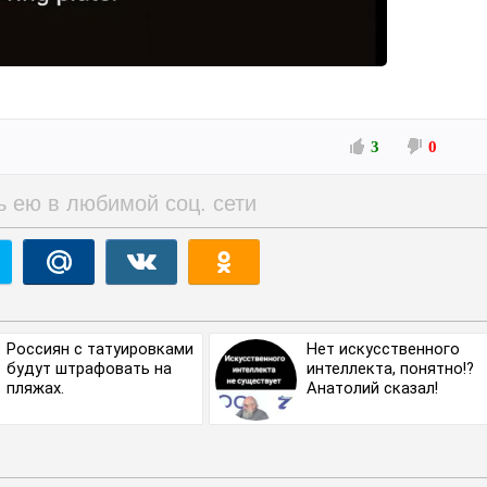
3
0
ь ею в любимой соц. сети
Россиян с татуировками
Нет искусственного
будут штрафовать на
интеллекта, понятно!?⁠
пляжах.
Анатолий сказал!