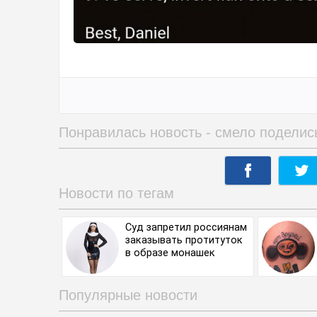
Понравилась новость - смело поделис
Новости по тегам
Суд запретил россиянам
заказывать протитуток
в образе монашек
Популярные новости