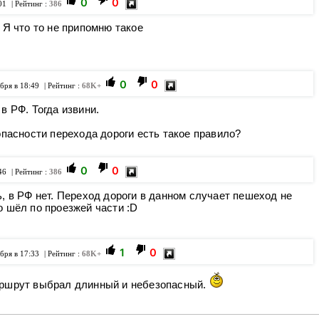
0
0
01
| Рейтинг :
386
 Я что то не припомню такое
0
0
бря в 18:49
| Рейтинг :
68K+
в РФ. Тогда извини.
опасности перехода дороги есть такое правило?
0
0
46
| Рейтинг :
386
, в РФ нет. Переход дороги в данном случает пешеход не
о шёл по проезжей части :D
1
0
бря в 17:33
| Рейтинг :
68K+
аршрут выбрал длинный и небезопасный.