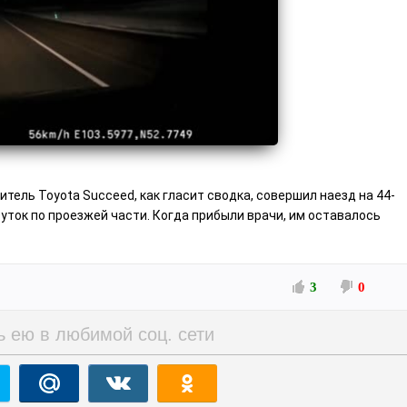
тель Toyota Succeed, как гласит сводка, совершил наезд на 44-
уток по проезжей части. Когда прибыли врачи, им оставалось
3
0
ь ею в любимой соц. сети