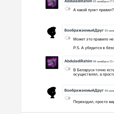
AbduladiRahim
03 октября в 17:
А какой пункт правил?
ВоображаемыйДруг
03 октя
Может это правило не 
P.S. А убедится в без
AbduladiRahim
04 октября в 15:
В Беларуси точно есть
осуществлял, а прост
ВоображаемыйДруг
04 октя
Переходил, просто м