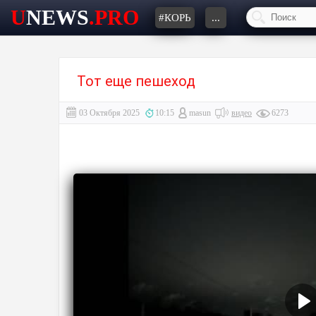
U
NEWS
.PRO
#КОРЬ
...
Тот еще пешеход
03 Октября 2025
10:15
masun
видео
6273