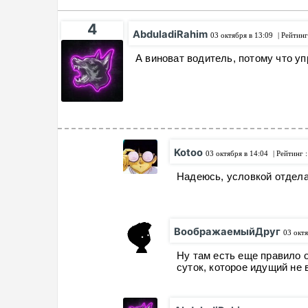
4
AbduladiRahim
03 октября в 13:09
| Рейтинг
А виноват водитель, потому что 
Kotoo
03 октября в 14:04
| Рейтинг 
Надеюсь, условкой отдела
ВоображаемыйДруг
03 октя
Ну там есть еще правило 
суток, которое идущий не