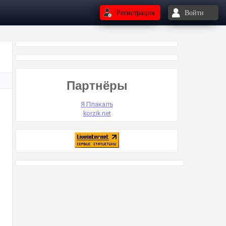
Регистрация
Войти
Партнёры
Я Плакалъ
korzik.net