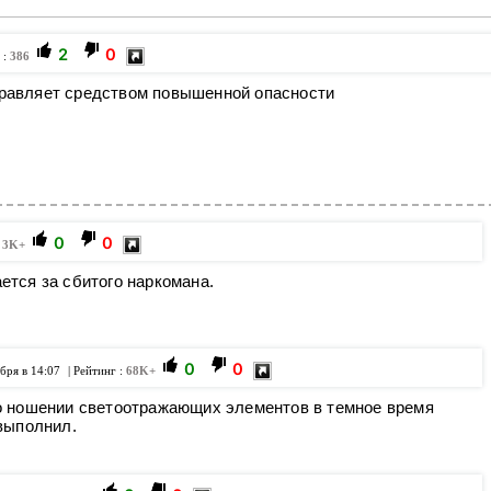
2
0
 :
386
управляет средством повышенной опасности
0
0
:
3K+
ется за сбитого наркомана.
0
0
бря в 14:07
| Рейтинг :
68K+
о ношении светоотражающих элементов в темное время
 выполнил.