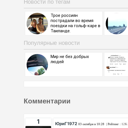
Новости по тегам
Трое россиян
пострадали во время
поездки на гольф-каре в
Таиланде.
Популярные новости
Мир не без добрых
людей
Комментарии
1
ЮриГ1972
03 октября в 10:28
| Рейтинг :
12K