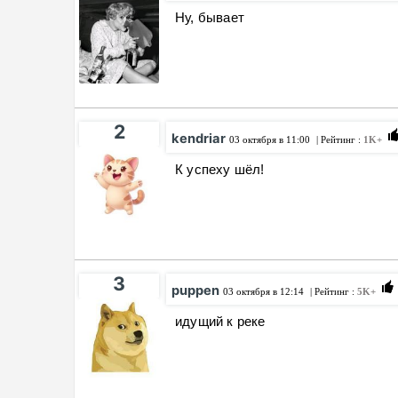
Ну, бывает
2
kendriar
03 октября в 11:00
| Рейтинг :
1K+
К успеху шёл!
3
puppen
03 октября в 12:14
| Рейтинг :
5K+
идущий к реке