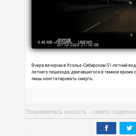
4.49 MB
«ПЕШИЙ»
UNEWS
Вчера вечером в Усолье-Сибирском 51-летний води
летнего пешехода, двигавшегося в темное время с
лишь констатировать смерть.
Понравилась новость - смело поделис