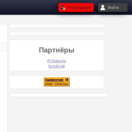
Регистрация
Войти
Партнёры
Я Плакалъ
korzik.net