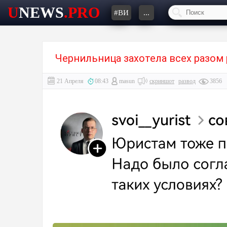
U
NEWS
.PRO
#ВИ
...
Чернильница захотела всех разом 
21 Апреля
08:43
masun
скриншот
развод
3856