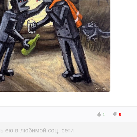
1
0
ь ею в любимой соц. сети