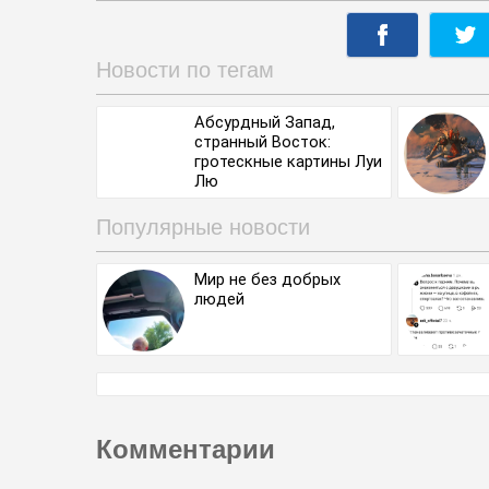
Новости по тегам
Абсурдный Запад,
странный Восток:
гротескные картины Луи
Лю
Популярные новости
Мир не без добрых
людей
Комментарии