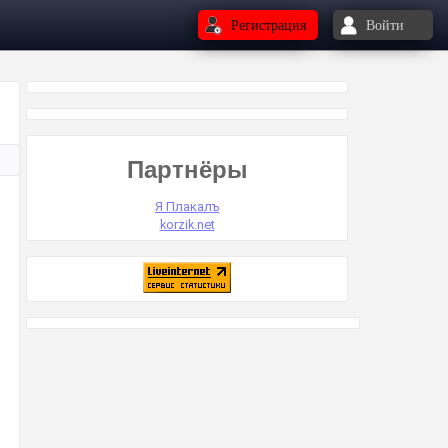
Регистрация
Войти
Партнёры
Я Плакалъ
korzik.net