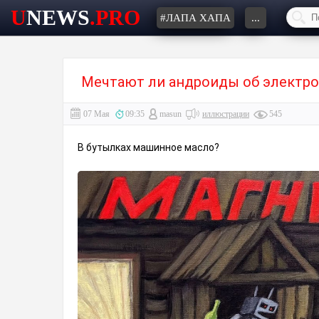
U
NEWS
.PRO
#ЛАПА ХАПА
...
Мечтают ли андроиды об электро
07 Мая
09:35
masun
иллюстрации
545
В бутылках машинное масло?