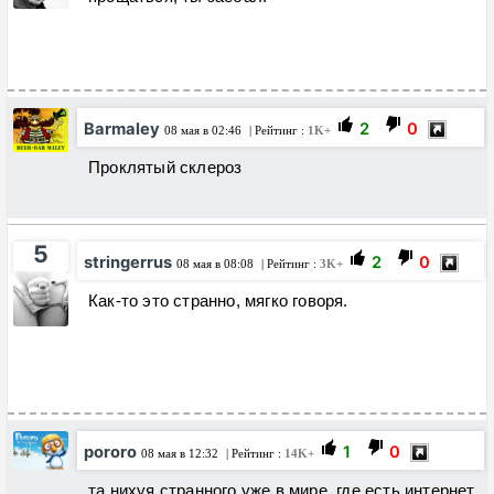
Barmaley
2
0
08 мая в 02:46
| Рейтинг :
1K+
Проклятый склероз
5
stringerrus
2
0
08 мая в 08:08
| Рейтинг :
3K+
Как-то это странно, мягко говоря.
pororo
1
0
08 мая в 12:32
| Рейтинг :
14K+
та нихуя странного уже в мире, где есть интернет,