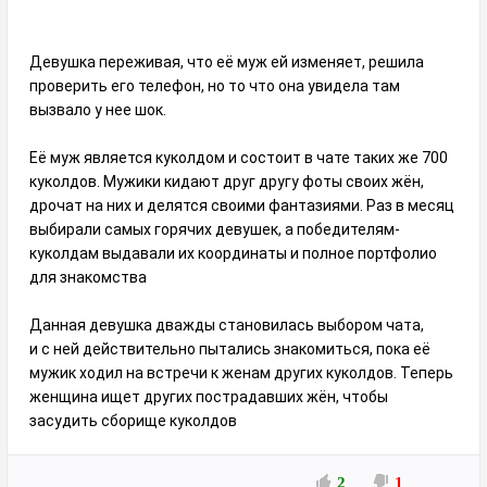
Девушка переживая, что её муж ей изменяет, решила
проверить его телефон, но то что она увидела там
вызвало у нее шок.
Её муж является куколдом и состоит в чате таких же 700
куколдов. Мужики кидают друг другу фоты своих жён,
дрочат на них и делятся своими фантазиями. Раз в месяц
выбирали самых горячих девушек, а победителям-
куколдам выдавали их координаты и полное портфолио
для знакомства
Данная девушка дважды становилась выбором чата,
и с ней действительно пытались знакомиться, пока её
мужик ходил на встречи к женам других куколдов. Теперь
женщина ищет других пострадавших жён, чтобы
засудить сборище куколдов
2
1