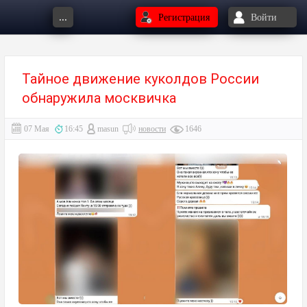
...
Регистрация
Войти
Тайное движение куколдов России
обнаружила москвичка
07 Мая
16:45
masun
новости
1646