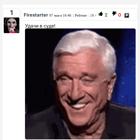
1
Firestarter
2
0
07 мая в 16:46
| Рейтинг :
2K+
Удачи в суде!