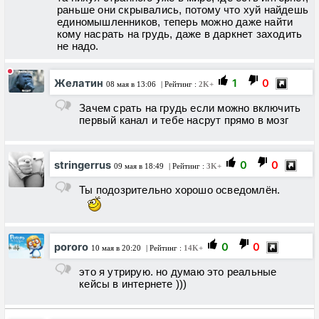
раньше они скрывались, потому что хуй найдешь
единомышленников, теперь можно даже найти
кому насрать на грудь, даже в даркнет заходить
не надо.
Желатин
1
0
08 мая в 13:06
| Рейтинг :
2K+
Зачем срать на грудь если можно включить
первый канал и тебе насрут прямо в мозг
stringerrus
0
0
09 мая в 18:49
| Рейтинг :
3K+
Ты подозрительно хорошо осведомлён.
pororo
0
0
10 мая в 20:20
| Рейтинг :
14K+
это я утрирую. но думаю это реальные
кейсы в интернете )))