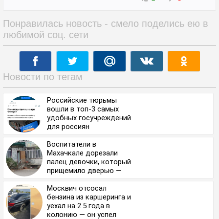
Понравилась новость - смело поделись ею в
любимой соц. сети
Новости по тегам
Российские тюрьмы
вошли в топ-3 самых
удобных госучреждений
для россиян
Воспитатели в
Махачкале дорезали
палец девочки, который
прищемило дверью —
изначально его не
оторвало полностью
Москвич отсосал
бензина из каршеринга и
уехал на 2.5 года в
колонию — он успел