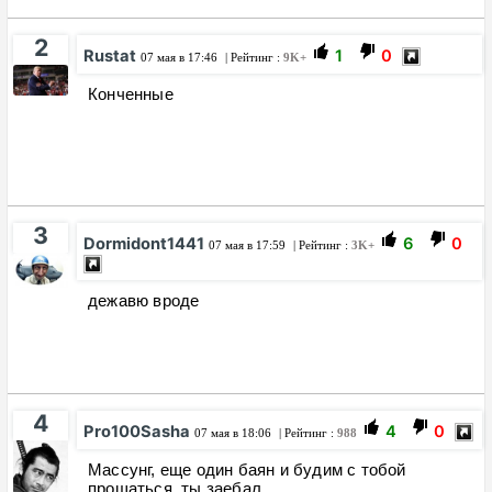
2
Rustat
1
0
07 мая в 17:46
| Рейтинг :
9K+
Конченные
3
Dormidont1441
6
0
07 мая в 17:59
| Рейтинг :
3K+
дежавю вроде
4
Pro100Sasha
4
0
07 мая в 18:06
| Рейтинг :
988
Массунг, еще один баян и будим с тобой
прощаться, ты заебал.