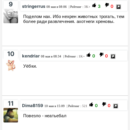
9
stringerrus
3
0
08 мая в 08:06
| Рейтинг :
3K+
Поделом нах. Ибо нехрен животных трогать, тем
более ради развлечения. ахотнеги хреновы.
10
kendriar
0
0
08 мая в 08:34
| Рейтинг :
1K+
Уёбки.
11
DimaB159
0
0
10 мая в 15:09
| Рейтинг :
521
Повезло - неатьебал