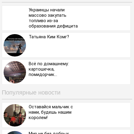
Украинцы начали
массово закупать
топливо из-за
образования дефицита
и роста цен
Татьяна Ким Комг?
Всё по домашнему:
картошечка,
помидорчик...
Популярные новости
Оставайся мальчик с
нами, будешь нашим
королем!
Мир не без добрых