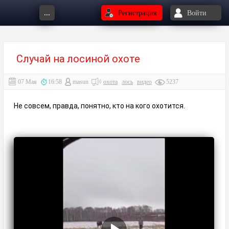
...
Регистрация
Войти
Случай на лосиной охоте
07 Мая
16:58
masun
охота
лось
видео
5237
Не совсем, правда, понятно, кто на кого охотится.