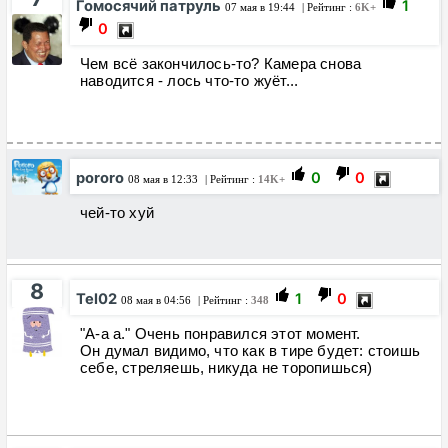
Гомосячий патруль
1
07 мая в 19:44
| Рейтинг :
6K+
0
Чем всё закончилось-то? Камера снова
наводится - лось что-то жуёт...
pororo
0
0
08 мая в 12:33
| Рейтинг :
14K+
чей-то хуй
8
Tel02
1
0
08 мая в 04:56
| Рейтинг :
348
"А-а а." Очень понравился этот момент.
Он думал видимо, что как в тире будет: стоишь
себе, стреляешь, никуда не торопишься)