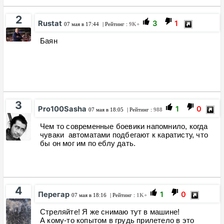
2
Rustat
3
1
07 мая в 17:44
| Рейтинг :
9K+
Баян
3
Pro100Sasha
1
0
07 мая в 18:05
| Рейтинг :
988
Чем то современные боевики напомнило, когда
чуваки автоматами подбегают к каратисту, что
бы он мог им по еблу дать.
4
Перегар
1
0
07 мая в 18:16
| Рейтинг :
1K+
Стреляйте! Я же снимаю тут в машине!
А кому-то копытом в грудь прилетело в это