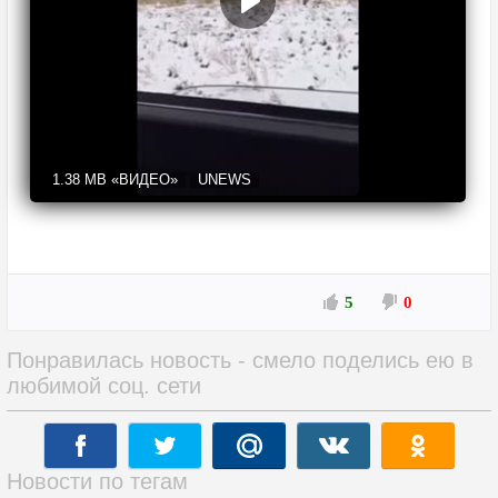
1.38 MB
«ВИДЕО»
UNEWS
5
0
Понравилась новость - смело поделись ею в
любимой соц. сети
Новости по тегам