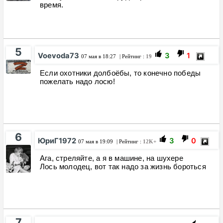
время.
5
Voevoda73
3
1
07 мая в 18:27
| Рейтинг :
19
Если охотники долбоёбы, то конечно победы
пожелать надо лосю!
6
ЮриГ1972
3
0
07 мая в 19:09
| Рейтинг :
12K+
Ага, стреляйте, а я в машине, на шухере
Лось молодец, вот так надо за жизнь бороться
7