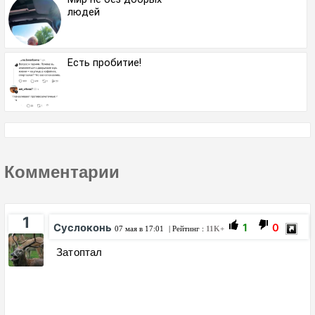
людей
Есть пробитие!
Комментарии
1
Суслоконь
1
0
07 мая в 17:01
| Рейтинг :
11K+
Затоптал