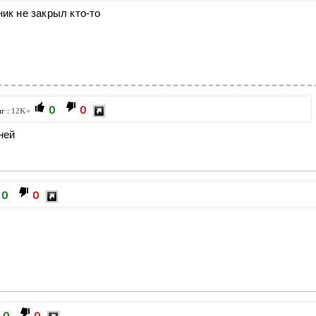
ник не закрыл кто-то
0
0
нг :
12K+
иней
0
0