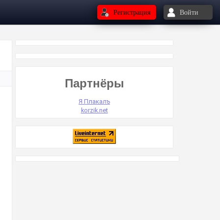
Регистрация
Войти
Партнёры
Я Плакалъ
korzik.net