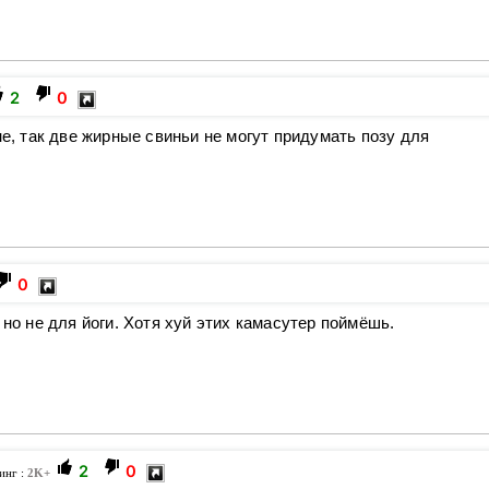
2
0
не, так две жирные свиньи не могут придумать позу для
0
 но не для йоги. Хотя хуй этих камасутер поймёшь.
2
0
инг :
2K+