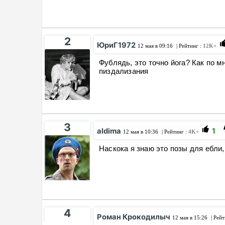
2
ЮриГ1972
12 мая в 09:16
| Рейтинг :
12K+
Фублядь, это точно йога? Как по м
пиздализания
3
aldima
1
12 мая в 10:36
| Рейтинг :
4K+
Наскока я знаю это позы для ебли,
4
Роман Крокодилыч
12 мая в 15:26
| Рейт