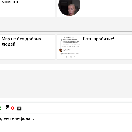
моменте
Мир не без добрых
Есть пробитие!
людей
2
0
, не телефона...