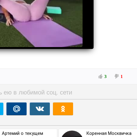
3
1
ь ею в любимой соц. сети
Артемий о текущем
Коренная Москвичка