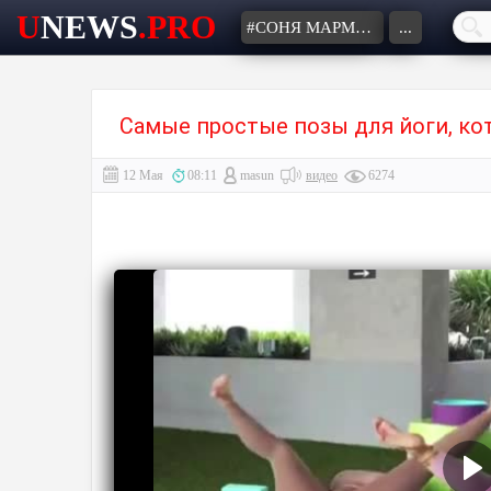
U
NEWS
.PRO
#СОНЯ МАРМЕЛАДОВА
...
Самые простые позы для йоги, к
12 Мая
08:11
masun
видео
6274