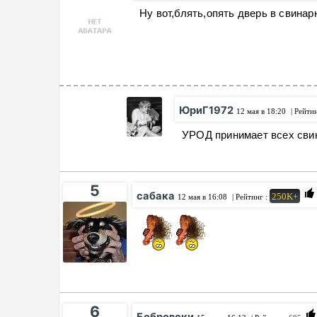
Ну вот,блять,опять дверь в свинар
ЮриГ1972
12 мая в 18:20
| Рейти
УРОД принимает всех св
5
сабака
250K+
12 мая в 16:08
| Рейтинг :
6