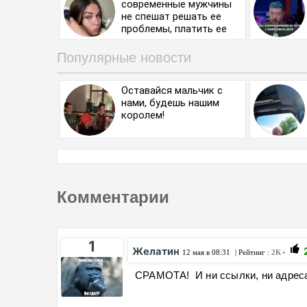
современные мужчины
не спешат решать ее
проблемы, платить ее
аренду.
Популярные новости
Оставайся мальчик с
нами, будешь нашим
королем!
Комментарии
1
Желатин
12 мая в 08:31
| Рейтинг :
2K+
СРАМОТА! И ни ссылки, ни адреса