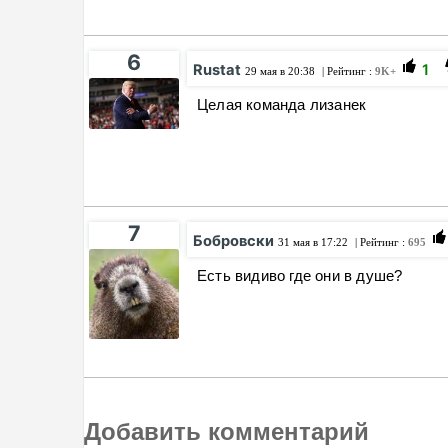
6
Rustat
1
29 мая в 20:38
| Рейтинг :
9K+
Целая команда лизанек
7
Бобровски
31 мая в 17:22
| Рейтинг :
695
Есть видиво где они в душе?
Добавить комментарий