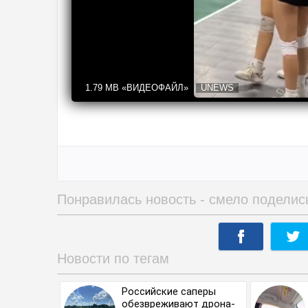
1.79 MB
«ВИДЕОФАЙЛ»
UNEWS
Понравилась новость - смело поделис
Новости по тегам
Российские саперы
обезвреживают дрона-