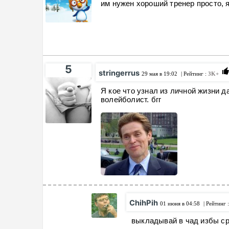
им нужен хороший тренер просто, я
5
stringerrus
29 мая в 19:02
| Рейтинг :
3K+
Я кое что узнал из личной жизни д
волейболист. бгг
ChihPih
01 июня в 04:58
| Рейтинг 
выкладывай в чад избы с