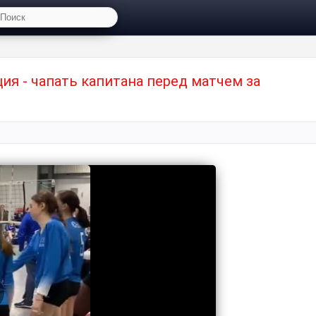
ия - чапать капитана перед матчем за