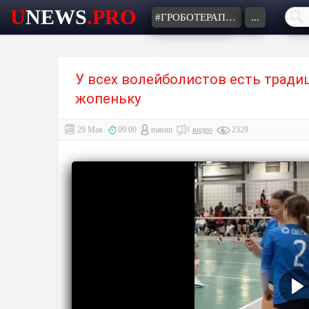
U
NEWS
.PRO
#ГРОБОТЕРАПИЯ
...
У всех волейболистов есть традиц
жопеньку⁠⁠
29 Мая
09:00
masun
видео
2329