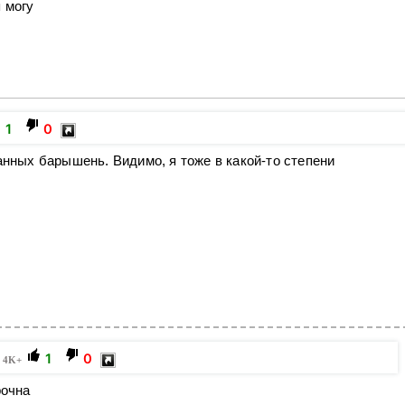
 могу
1
0
анных барышень. Видимо, я тоже в какой-то степени
1
0
:
4K+
рочна