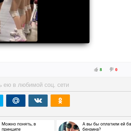
8
0
ь ею в любимой соц. сети
Можно понять, в
А вы бы оплатили ей б
принципе
бензина?