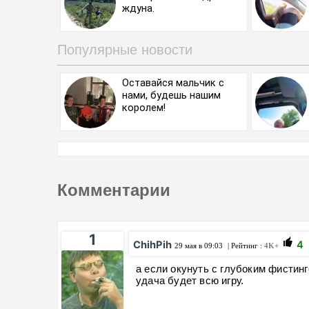
ждуна.
Популярные новости
Оставайся мальчик с
нами, будешь нашим
королем!
Комментарии
1
ChihPih
4
29 мая в 09:03
| Рейтинг :
4K+
а если окунуть с глубоким фистин
удача будет всю игру.