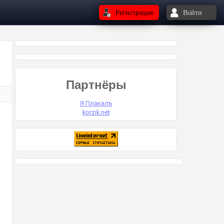
Регистрация
Войти
Партнёры
Я Плакалъ
korzik.net