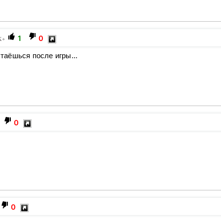
1
0
K+
стаёшься после игры...
0
0