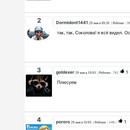
2
Dormidont1441
29 мая в 09:30
| Рейтинг :
3
так, так, Соколова! я всё видел. О
3
goldexer
1
29 мая в 10:03
| Рейтинг :
762
Плюсуем
4
pororo
1
29 мая в 10:05
| Рейтинг :
14K+