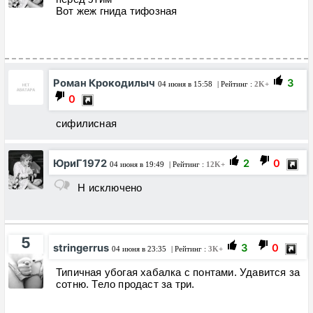
Вот жеж гнида тифозная
Роман Крокодилыч
3
04 июня в 15:58
| Рейтинг :
2K+
0
сифилисная
ЮриГ1972
2
0
04 июня в 19:49
| Рейтинг :
12K+
Н исключено
5
stringerrus
3
0
04 июня в 23:35
| Рейтинг :
3K+
Типичная убогая хабалка с понтами. Удавится за
сотню. Тело продаст за три.