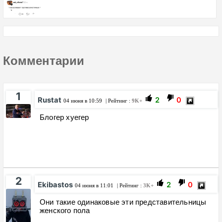
Комментарии
1
Rustat
2
0
04 июня в 10:59
| Рейтинг :
9K+
Блогер хуегер
2
Ekibastos
2
0
04 июня в 11:01
| Рейтинг :
3K+
Они такие одинаковые эти представительницы
женского пола