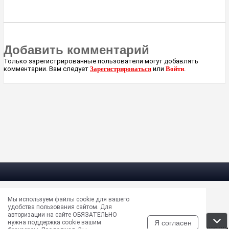
Добавить комментарий
Только зарегистрированные пользователи могут добавлять
комментарии. Вам следует
Зарегистрироваться
или
Войти
.
Мы используем файлы cookie для вашего
Электрическая почта —
masun@unews.pro
удобства пользования сайтом. Для
Сообщить об ошибке —
support@unews.pro
авторизации на сайте ОБЯЗАТЕЛЬНО
rss -
Читать новости в RSS
Я согласен
нужна поддержка cookie вашим
Disclaimer: Все права на публикуемые аудио, видео, графические