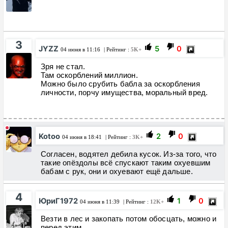
3
JYZZ
5
0
04 июня в 11:16
| Рейтинг :
5K+
Зря не стал.
Там оскорблений миллион.
Можно было срубить бабла за оскорбления
личности, порчу имущества, моральный вред.
Kotoo
2
0
04 июня в 18:41
| Рейтинг :
3K+
Согласен, водятел дебила кусок. Из-за того, что
такие опёздолы всё спускают таким охуевшим
бабам с рук, они и охуевают ещё дальше.
4
ЮриГ1972
1
0
04 июня в 11:39
| Рейтинг :
12K+
Везти в лес и закопать потом обосцать, можно и
перед этим