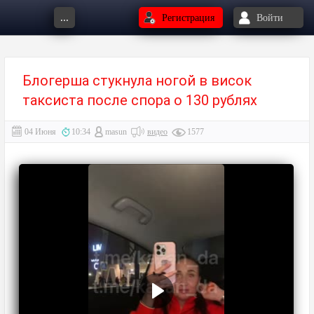
...
Регистрация
Войти
Блогерша стукнула ногой в висок
таксиста после спора о 130 рублях
04 Июня
10:34
masun
видео
1577