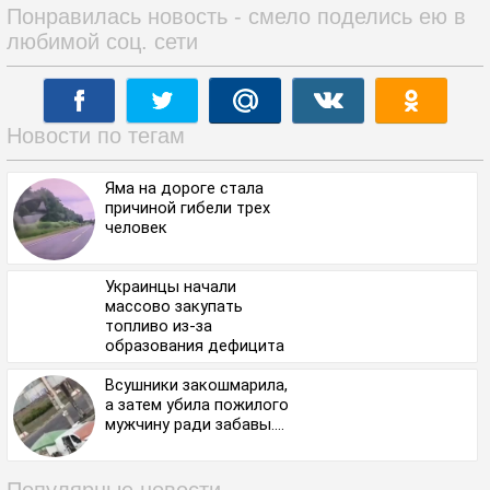
Понравилась новость - смело поделись ею в
любимой соц. сети
Новости по тегам
Яма на дороге стала
причиной гибели трех
человек
Украинцы начали
массово закупать
топливо из-за
образования дефицита
и роста цен
Всушники закошмарила,
а затем убила пожилого
мужчину ради забавы....