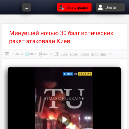
...
Регистрация
Войти
Минувшей ночью 30 баллистических
ракет атаковали Киев.
15 Июня
08:23
masun
Киев
война
видео
фото
2123