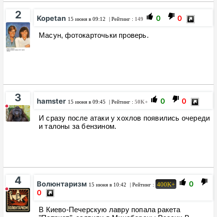
2
Kopetan
0
0
15 июня в 09:12
| Рейтинг :
149
Масун, фотокарточьки проверь.
3
hamster
0
0
15 июня в 09:45
| Рейтинг :
50K+
И сразу после атаки у хохлов появились очереди
и талоны за бензином.
4
Волюнтаризм
0
400K+
15 июня в 10:42
| Рейтинг :
0
️В Киево-Печерскую лавру попала ракета