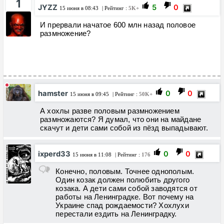
1
JYZZ
5
0
15 июня в 08:43
| Рейтинг :
5K+
И прервали начатое 600 млн назад половое
размножение?
hamster
0
0
15 июня в 09:45
| Рейтинг :
50K+
А хохлы разве половым размножением
размножаются? Я думал, что они на майдане
скачут и дети сами собой из пёзд выпадывают.
ixperd33
0
0
15 июня в 11:08
| Рейтинг :
176
Конечно, половым. Точнее однополым.
Один козак должен полюбить другого
козака. А дети сами собой заводятся от
работы на Ленинградке. Вот почему на
Украине спад рождаемости? Хохлухи
перестали ездить на Ленинградку.