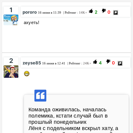
1
pororo
2
0
16 июня в 11:39
| Рейтинг :
14K+
ахуеть!
2
zeyse85
4
0
16 июня в 12:41
| Рейтинг :
24K+
Команда оживилась, началась
полемика, кстати случай был в
прошлый понедельник
Лёня с подельником вскрыл хату, а