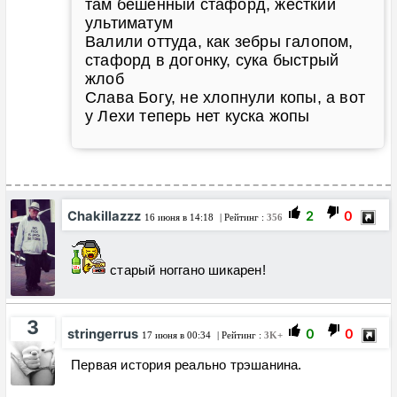
там бешенный стафорд, жесткий
ультиматум
Валили оттуда, как зебры галопом,
стафорд в догонку, сука быстрый
жлоб
Слава Богу, не хлопнули копы, а вот
у Лехи теперь нет куска жопы
Chakillazzz
2
0
16 июня в 14:18
| Рейтинг :
356
старый ноггано шикарен!
3
stringerrus
0
0
17 июня в 00:34
| Рейтинг :
3K+
Первая история реально трэшанина.