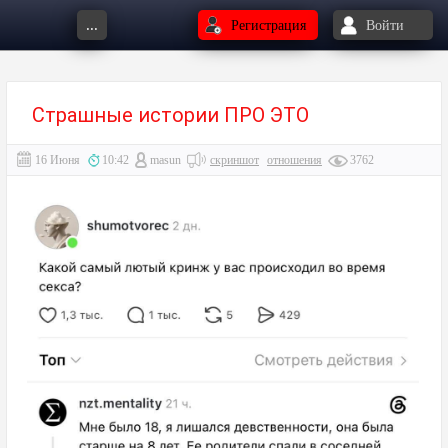
...
Регистрация
Войти
Страшные истории ПРО ЭТО
16 Июня
10:42
masun
скриншот
отношения
3762