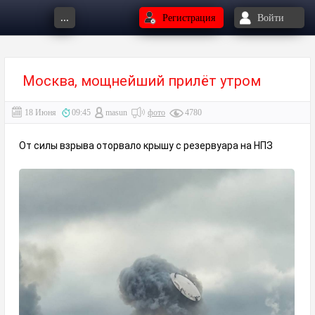
...
Регистрация
Войти
Москва, мощнейший прилёт утром
18 Июня
09:45
masun
фото
4780
От силы взрыва оторвало крышу с резервуара на НПЗ