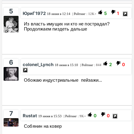
5
ЮриГ1972
5
1
18 июня в 12:14
| Рейтинг :
12K+
Из власть имущих ни кто не пострадал?
Продолжаем пиздеть дальше
6
colonel_Lynch
2
0
18 июня в 15:10
| Рейтинг :
844
Обожаю индустриальные пейзажи...
7
Rustat
0
0
19 июня в 15:53
| Рейтинг :
9K+
Собянин на ковер