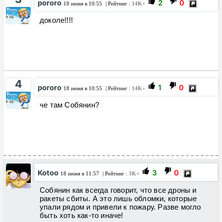
pororo
2
0
18 июня в 10:55
| Рейтинг :
14K+
доколе!!!!
4
pororo
1
0
18 июня в 10:55
| Рейтинг :
14K+
че там Собянин?
Kotoo
3
0
18 июня в 11:57
| Рейтинг :
3K+
Собянин как всегда говорит, что все дроны и
ракеты сбиты. А это лишь обломки, которые
упали рядом и привели к пожару. Разве могло
быть хоть как-то иначе!