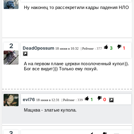
Ну наконец то рассекретили кадры падения НЛО
2
DeadOpossum
3
1
18 июня в 10:32
| Рейтинг :
377
А на первом плане церкви позолоченный купол)).
Бог все видит))) Только ему похуй.
evl76
1
0
18 июня в 12:31
| Рейтинг :
339
Мацква - златые купола.
3