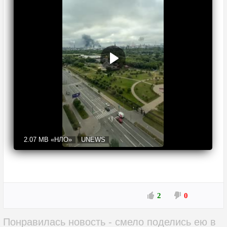
2.07 MB
«НЛО»
UNEWS
2
0
Понравилась новость - смело поделись ею в