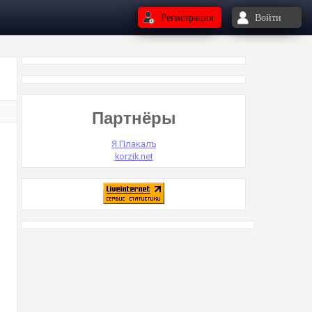
Регистрация
Войти
Партнёры
Я Плакалъ
korzik.net