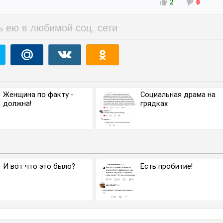
2
0
ь ею в любимой соц. сети
Женщина по факту -
Социальная драма на
должна!
грядках
И вот что это было?
Есть пробитие!