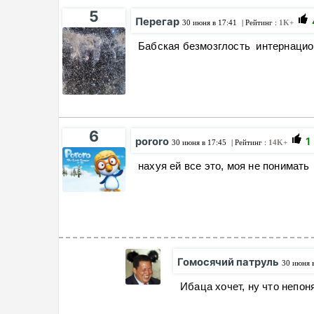
5
Перегар
30 июня в 17:41
| Рейтинг :
1K+
Бабская безмозглость интернацио
6
pororo
1
30 июня в 17:45
| Рейтинг :
14K+
нахуя ей все это, моя не понимать
Гомосячий патруль
30 июня 
Ибаца хочет, ну что непон