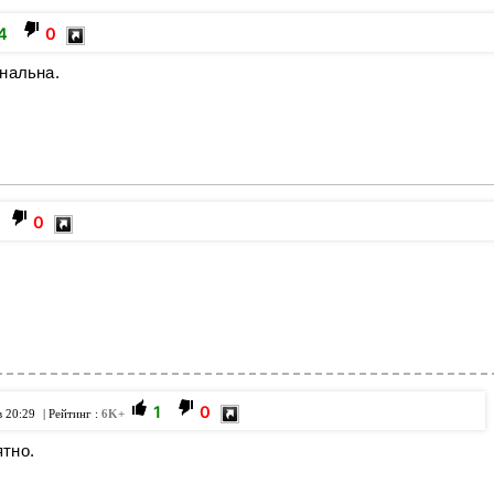
4
0
нальна.
0
1
0
в 20:29
| Рейтинг :
6K+
ятно.