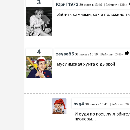
3
ЮриГ1972
30 июня в 13:49
| Рейтинг :
12K+
Забить камнями, как и положено т
4
zeyse85
30 июня в 15:10
| Рейтинг :
24K+
муслимская хуита с дыркой
bvg4
30 июня в 15:41
| Рейтинг :
2K
И судя по посылу любител
пионеры...