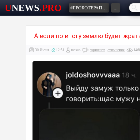
U
NEWS
.PRO
#ГРОБОТЕРАПИЯ
...
А если по итогу землю будет жрат
30 Июня
12:51
masun
скриншот
отношения
146