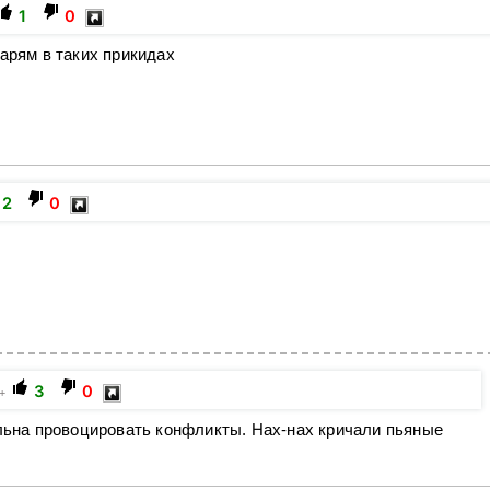
1
0
варям в таких прикидах
2
0
3
0
+
ьна провоцировать конфликты. Нах-нах кричали пьяные