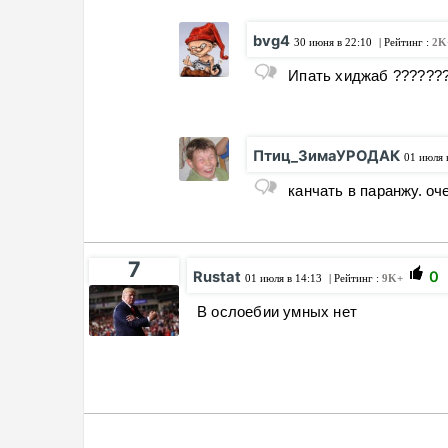
bvg4
30 июня в 22:10
| Рейтинг :
2K
Ипать хиджаб ??????
Птиц_ЗимаУРОДАК
01 июля 
канчать в паранжу. оч
7
Rustat
0
01 июля в 14:13
| Рейтинг :
9K+
В ослоебии умных нет