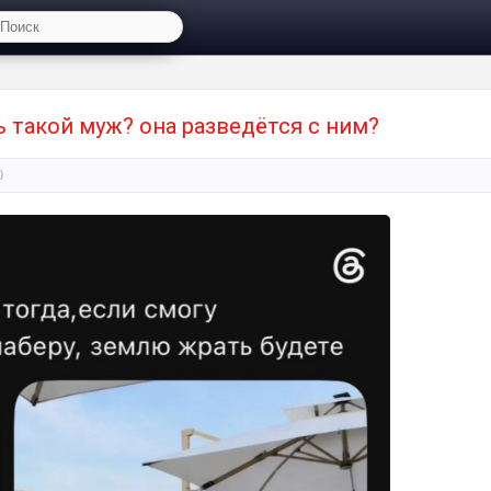
ь такой муж? она разведётся с ним?
0