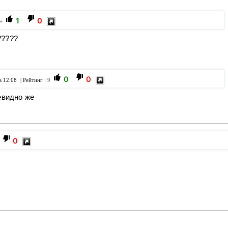
1
0
+
?????
0
0
в 12:08
| Рейтинг :
9
евидно же
0