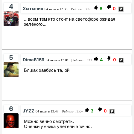
4
Хытыпик
6
0
04 июля в 12:33
| Рейтинг :
7K+
...всем тем кто стоит на светофоре ожидая
зелёного...
5
DimaB159
4
0
04 июля в 13:01
| Рейтинг :
521
Бл,как заебись та, ой
6
JYZZ
3
0
04 июля в 13:47
| Рейтинг :
5K+
Можно вечно смотреть.
Очёчки умника улетели эпично.