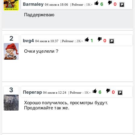
Barmaley
6
0
04 июля в 18:06
| Рейтинг :
1K+
Паддержеваю
2
bvg4
1
0
04 июля в 10:37
| Рейтинг :
2K+
Очки уцелели ?
3
Перегар
6
0
04 июля в 12:24
| Рейтинг :
1K+
Хорошо получилось, просмотры будут.
Продолжайте так же.