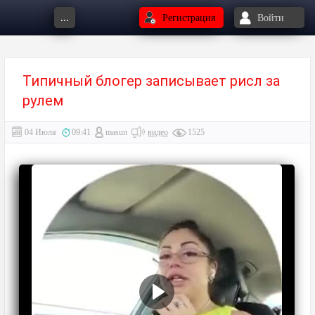
...
Регистрация
Войти
Типичный блогер записывает рисл за
рулем
04 Июля
09:41
masun
видео
1525