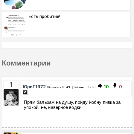
Есть пробитие!
Комментарии
1
ЮриГ1972
10
0
04 июля в 09:49
| Рейтинг :
12K+
Прям бальзам на душу, пойду йобну пивка за
упокой, не, наверное водки