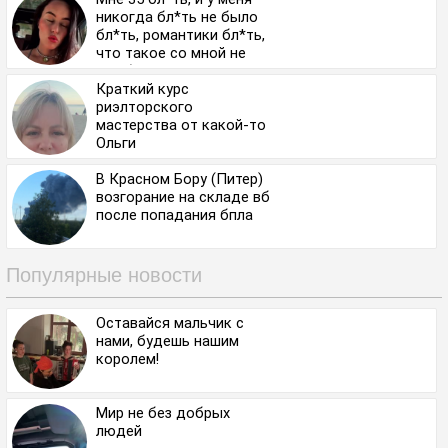
никогда бл*ть не было
бл*ть, романтики бл*ть,
что такое со мной не
так бл*ть?
Краткий курс
риэлторского
мастерства от какой-то
Ольги
В Красном Бору (Питер)
возгорание на складе вб
после попадания бпла
Популярные новости
Оставайся мальчик с
нами, будешь нашим
королем!
Мир не без добрых
людей