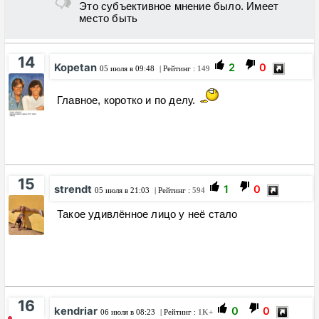
Это субъективное мнение было. Имеет
место быть
14
Kopetan
2
0
05 июля в 09:48
| Рейтинг :
149
Главное, коротко и по делу.
15
strendt
1
0
05 июля в 21:03
| Рейтинг :
594
Такое удивлённое лицо у неё стало
16
kendriar
0
0
06 июля в 08:23
| Рейтинг :
1K+