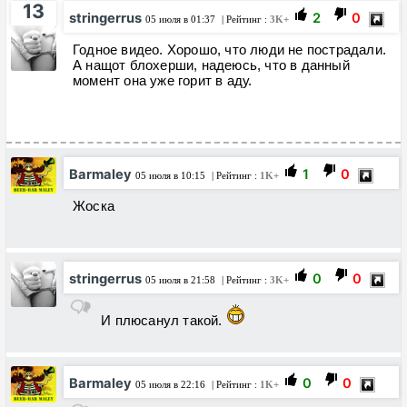
13
stringerrus
2
0
05 июля в 01:37
| Рейтинг :
3K+
Годное видео. Хорошо, что люди не пострадали.
А нащот блохерши, надеюсь, что в данный
момент она уже горит в аду.
Barmaley
1
0
05 июля в 10:15
| Рейтинг :
1K+
Жоска
stringerrus
0
0
05 июля в 21:58
| Рейтинг :
3K+
И плюсанул такой.
Barmaley
0
0
05 июля в 22:16
| Рейтинг :
1K+