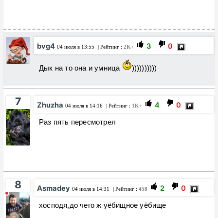
bvg4
3
0
04 июля в 13:55
| Рейтинг :
2K+
Дык на то она и умница
))))))))))
7
Zhuzha
4
0
04 июля в 14:16
| Рейтинг :
1K+
Раз пять пересмотрел
8
Asmadey
2
0
04 июля в 14:31
| Рейтинг :
458
хосподя,до чего ж уёбищное уёбище