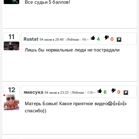
Все судьи 5 баллов!
11
Rustat
4
0
04 июля в 20:40
| Рейтинг :
9K+
Лишь бы нормальные люди не пострадали
12
ямасука
6
0
04 июля в 23:23
| Рейтинг :
13K+
Матерь Божья! Какое приятное видео😱👍👍👍
спасибо))