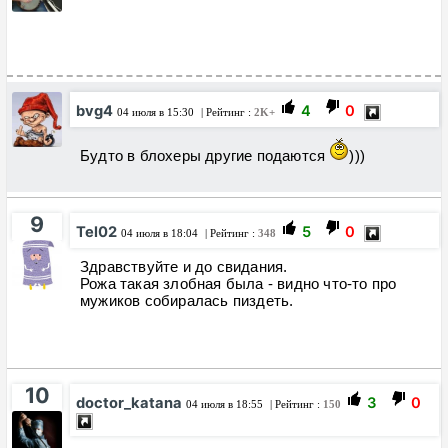
bvg4
4
0
04 июля в 15:30
| Рейтинг :
2K+
Будто в блохеры другие подаются
)))
9
Tel02
5
0
04 июля в 18:04
| Рейтинг :
348
Здравствуйте и до свидания.
Рожа такая злобная была - видно что-то про
мужиков собиралась пиздеть.
10
doctor_katana
3
0
04 июля в 18:55
| Рейтинг :
150