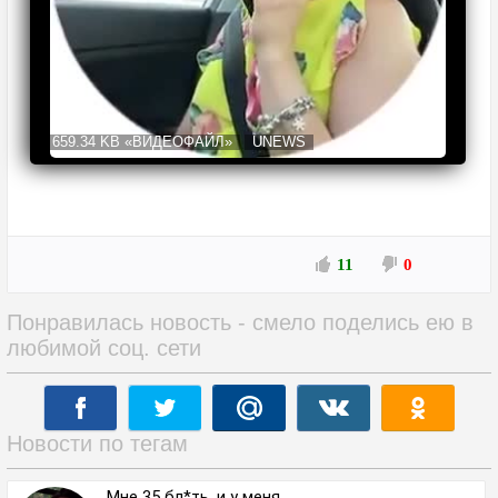
659.34 KB
«ВИДЕОФАЙЛ»
UNEWS
11
0
Понравилась новость - смело поделись ею в
любимой соц. сети
Новости по тегам
Мне 35 бл*ть, и у меня