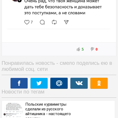
5
0
Понравилась новость - смело поделись ею в
любимой соц. сети
Новости по тегам
Польские курвиметры
сделали из русского
айтишника - настоящего