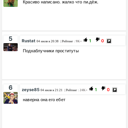
Красиво написано. жалко что пи.дёж.
5
Rustat
1
0
04 июля в 20:38
| Рейтинг :
9K+
Подкаблучники проституты
6
zeyse85
1
0
04 июля в 21:21
| Рейтинг :
24K+
наверна она его ебет