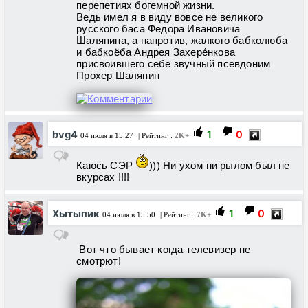
перепетиях богемной жизни.
Ведь имел я в виду вовсе не великого
русского баса Федора Ивановича
Шаляпина, а напротив, жалкого бабколюба
и бабкоёба Андрея Захере́нкова
присвоившего себе звучный псевдоним
Прохер Шаляпин
bvg4
1
0
04 июля в 15:27
| Рейтинг :
2K+
Каюсь СЭР
))) Ни ухом ни рылом был не
вкурсах !!!!
Хытыпик
1
0
04 июля в 15:50
| Рейтинг :
7K+
Вот что бывает когда телевизер не
смотрют!