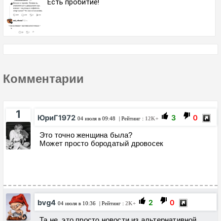
Есть пробитие!
Комментарии
1
ЮриГ1972
3
0
04 июля в 09:48
| Рейтинг :
12K+
Это точно женщина была?
Может просто бородатый дровосек
bvg4
2
0
04 июля в 10:36
| Рейтинг :
2K+
Та не, это просто новости из альтернативной