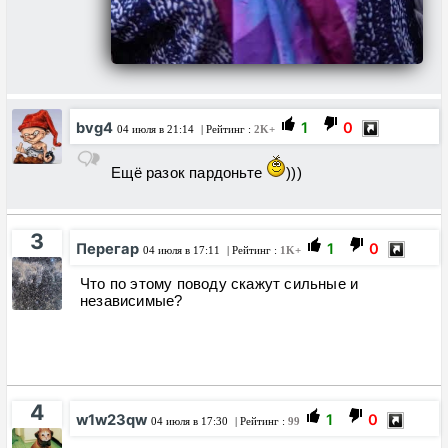
bvg4
1
0
04 июля в 21:14
| Рейтинг :
2K+
Ещё разок пардоньте
)))
3
Перегар
1
0
04 июля в 17:11
| Рейтинг :
1K+
Что по этому поводу скажут сильные и
независимые?
4
w1w23qw
1
0
04 июля в 17:30
| Рейтинг :
99