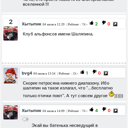
вселенной !!!
2
Хытыпик
2
0
04 июля в 12:29
| Рейтинг :
7K+
Клуб альфонсов имени Шаляпина.
bvg4
1
0
04 июля в 13:54
| Рейтинг :
2K+
Скорее петросяна нижнего диапазону. Ибо
шаляпин на такое излагал, что "...бесплатно
только птички поют". А тут совсем другое
))))))
Хытыпик
4
0
04 июля в 14:09
| Рейтинг :
7K+
Экай вы батенька несведущий в