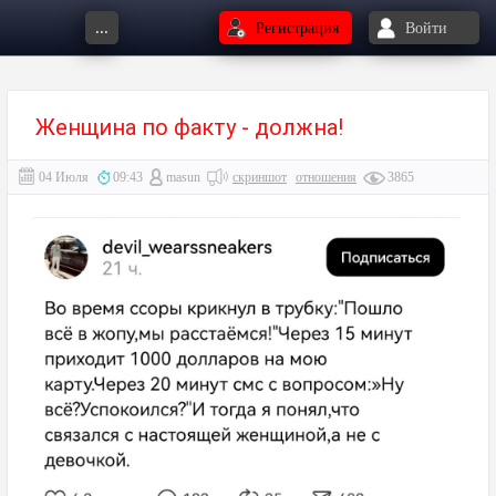
...
Регистрация
Войти
Женщина по факту - должна!
04 Июля
09:43
masun
скриншот
отношения
3865