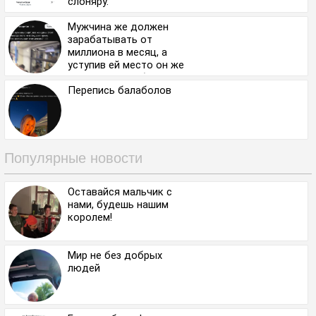
слоняру.
Мужчина же должен
зарабатывать от
миллиона в месяц, а
уступив ей место он же
ничего не заработает,
только устанет
Перепись балаболов⁠⁠
бесплатно.
Популярные новости
Оставайся мальчик с
нами, будешь нашим
королем!
Мир не без добрых
людей