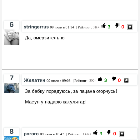
6
stringerrus
3
0
09 июля в 01:14
| Рейтинг :
3K+
Да, омерзительно.
7
Желатин
3
0
09 июля в 09:06
| Рейтинг :
2K+
За бабку порадуюсь, за пацана огорчусь!
Масунгу падарю какулятар!
8
pororo
3
0
09 июля в 10:47
| Рейтинг :
14K+