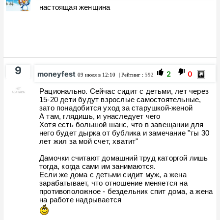
настоящая женщина
9
moneyfest
2
0
09 июля в 12:10
| Рейтинг :
592
Рационально. Сейчас сидит с детьми, лет через
15-20 дети будут взрослые самостоятельные,
зато понадобится уход за старушкой-женой
А там, глядишь, и унаследует чего
Хотя есть большой шанс, что в завещании для
него будет дырка от бублика и замечание "ты 30
лет жил за мой счет, хватит"
Дамочки считают домашний труд каторгой лишь
тогда, когда сами им занимаются.
Если же дома с детьми сидит муж, а жена
зарабатывает, что отношение меняется на
противоположное - бездельник спит дома, а жена
на работе надрывается