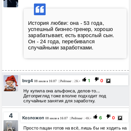
История любви: она - 53 года,
успешный бизнес-тренер, хорошо
зарабатывает, есть взрослый сын.
Он - 24 года, перебивался
случайными заработками.
bvg4
1
0
08 июля в 16:07
| Рейтинг :
2K+
Ну купила она альфонса, делов-то...
Детопригляд тоже вполне подходит под
случайные занятия для заработку.
4
Козложоп
6
0
08 июля в 16:07
| Рейтинг :
4K+
Просто пацан готов на всё, лишь бы не ходить на