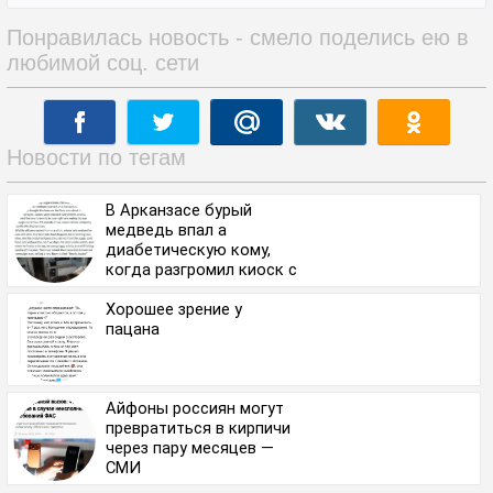
Понравилась новость - смело поделись ею в
любимой соц. сети
Новости по тегам
В Арканзасе бурый
медведь впал а
диабетическую кому,
когда разгромил киоск с
мороженым и сожрал
около 20 кг лакомства.
Хорошее зрение у
пацана
Айфоны россиян могут
превратиться в кирпичи
через пару месяцев —
СМИ