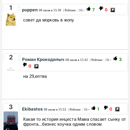
1
puppen
7
0
08 июля в 15:39
| Рейтинг :
5K+
совет да морковь в жопу
2
Роман Крокодилыч
3
08 июля в 15:42
| Рейтинг :
2K+
0
на 29,ептва
3
Ekibastos
1
0
08 июля в 15:53
| Рейтинг :
3K+
Какая то история инцеста Мама спасает сынку от
фронта...бизнес коучка одним словом