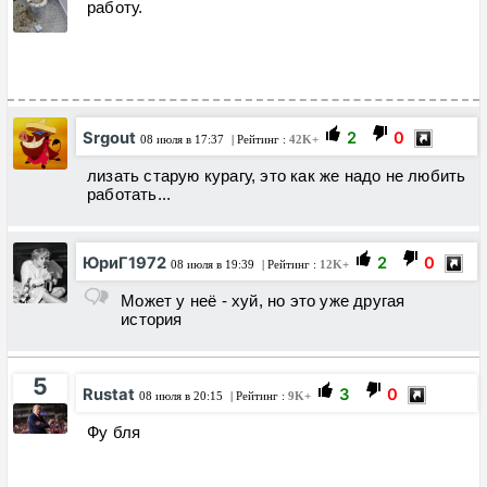
работу.
Srgout
2
0
08 июля в 17:37
| Рейтинг :
42K+
лизать старую курагу, это как же надо не любить
работать...
ЮриГ1972
2
0
08 июля в 19:39
| Рейтинг :
12K+
Может у неё - хуй, но это уже другая
история
5
Rustat
3
0
08 июля в 20:15
| Рейтинг :
9K+
Фу бля